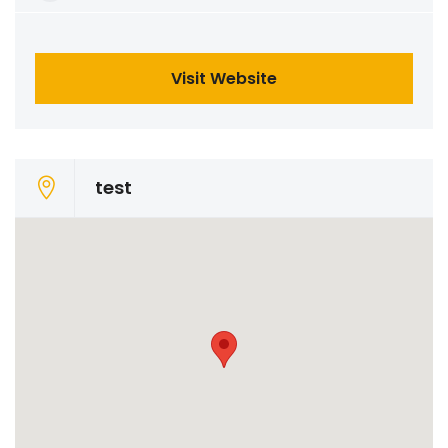
Visit Website
test