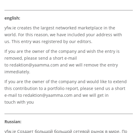
________________________________________________________________________
english:
yfw.ie
creates the largest networked marketplace in the
world. For this reason, we have included your address with
us. This entry was registered by our editors.
If you are the owner of the company and wish the entry is
removed, please send a short e-mail
to
redaktion@yaamma.com
and we will remove the entry
immediately.
If you are the owner of the company and would like to extend
this contribution to a portfolio report, please send us a short
e-mail to
redaktion@yaamma.com
and we will get in
touch with you
________________________________________________________________________
Russian:
yfw.ie Создает большой большой сетевой рынок в мире. По