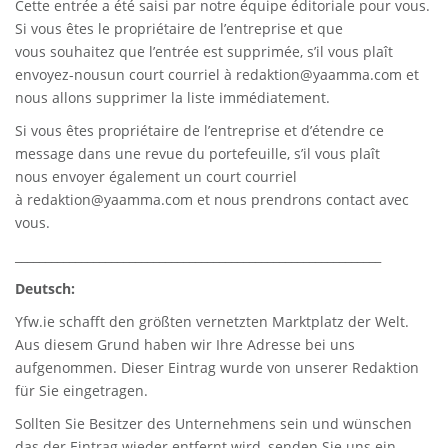
Cette entrée a été saisi par notre équipe éditoriale pour vous.
Si vous êtes le propriétaire de l’entreprise et que
vous souhaitez que l’entrée est supprimée, s’il vous plaît
envoyez-nousun court courriel à
redaktion@yaamma.com
et
nous allons supprimer la liste immédiatement.
Si vous êtes propriétaire de l’entreprise et d’étendre ce
message dans une revue du portefeuille, s’il vous plaît
nous envoyer également un court courriel
à
redaktion@yaamma.com
et nous prendrons contact avec
vous.
_____________________________________________________________
Deutsch:
Yfw.ie
schafft den größten vernetzten Marktplatz der Welt.
Aus diesem Grund haben wir Ihre Adresse bei uns
aufgenommen. Dieser Eintrag wurde von unserer Redaktion
für Sie eingetragen.
Sollten Sie Besitzer des Unternehmens sein und wünschen
das der Eintrag wieder entfernt wird, senden Sie uns ein