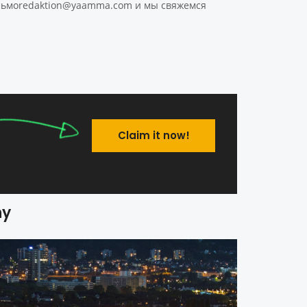
 сьмоredaktion@yaamma.com и мы свяжемся
Claim it now!
ny