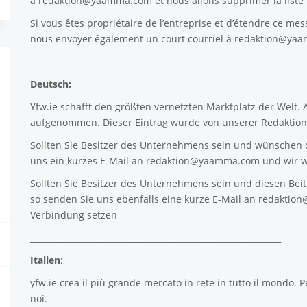
à
redaktion@yaamma.com
et nous allons supprimer la list
Si vous êtes propriétaire de l’entreprise et d’étendre ce mes
nous envoyer également un court courriel à
redaktion@ya
_____________________________________________________________
Deutsch:
Yfw.ie
schafft den größten vernetzten Marktplatz der Welt.
aufgenommen. Dieser Eintrag wurde von unserer Redaktion 
Sollten Sie Besitzer des Unternehmens sein und wünschen d
uns ein kurzes E-Mail an
redaktion@yaamma.com
und wir w
Sollten Sie Besitzer des Unternehmens sein und diesen Beitr
so senden Sie uns ebenfalls eine kurze E-Mail an
redaktio
Verbindung setzen
_____________________________________________________________
Italien
:
yfw.ie
crea il più grande mercato in rete in tutto il mondo. P
noi.