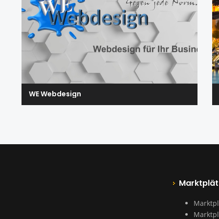
WE Webdesign
Marktplät
Marktpl
Marktpl