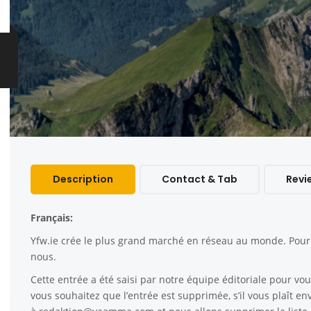
Description
Contact & Tab
Revi
Français:
Yfw.ie
crée le plus grand marché en réseau au monde. Pour c
nous.
Cette entrée a été saisi par notre équipe éditoriale pour vous
vous souhaitez que l’entrée est supprimée, s’il vous plaît e