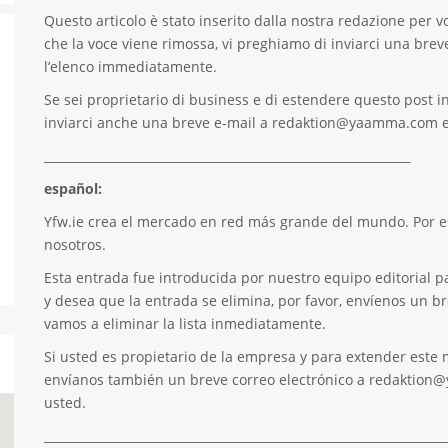
Questo articolo è stato inserito dalla nostra redazione per voi
che la voce viene rimossa, vi preghiamo di inviarci una brev
l’elenco immediatamente.
Se sei proprietario di business e di estendere questo post in
inviarci anche una breve e-mail a
redaktion@yaamma.com
e
_____________________________________________________________
español:
Yfw.ie
crea el mercado en red más grande del mundo. Por es
nosotros.
Esta entrada fue introducida por nuestro equipo editorial pa
y desea que la entrada se elimina, por favor, envíenos un b
vamos a eliminar la lista inmediatamente.
Si usted es propietario de la empresa y para extender este m
envíanos también un breve correo electrónico a
redaktion
usted.
___________________________________________________________________