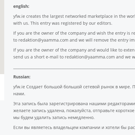
english:
yfw.ie
creates the largest networked marketplace in the worl
with us. This entry was registered by our editors.
If you are the owner of the company and wish the entry is r
to
redaktion@yaamma.com
and we will remove the entry im
If you are the owner of the company and would like to extend 
send us a short e-mail to
redaktion@yaamma.com
and we wi
___________________________________________________________________
Russian:
yfw.ie Создает большой большой сетевой рынок в мире. 
нами.
Эта запись была зарегистрирована нашими редакторами
желаете запись удалена, пожалуйста, отправьте коротк
мы будем удалить запись немедленно.
Если вы являетесь владельцем компании и хотели бы рас