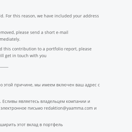
d. For this reason, we have included your address
emoved, please send a short e-mail
mediately.
this contribution to a portfolio report, please
ll get in touch with you
_____
По этой причине, мы имеем включен ваш адрес с
. Есливы являетесь владельцем компании и
ое электронное письмо redaktion@yaamma.com и
ширить этот вклад в портфель