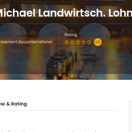
chael Landwirtsch. Loh
Rating
ovement,Bauunternehmer
0.0
ew & Rating