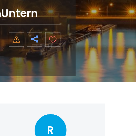
nUntern
R