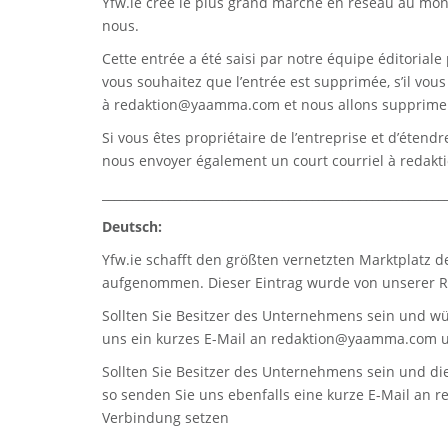
Yfw.ie
crée le plus grand marché en réseau au monde
nous.
Cette entrée a été saisi par notre équipe éditoriale 
vous souhaitez que l’entrée est supprimée, s’il vou
à
redaktion@yaamma.com
et nous allons supprimer
Si vous êtes propriétaire de l’entreprise et d’étend
nous envoyer également un court courriel à
redak
_________________________________________________________
Deutsch:
Yfw.ie
schafft den größten vernetzten Marktplatz d
aufgenommen. Dieser Eintrag wurde von unserer Re
Sollten Sie Besitzer des Unternehmens sein und wü
uns ein kurzes E-Mail an
redaktion@yaamma.com
u
Sollten Sie Besitzer des Unternehmens sein und die
so senden Sie uns ebenfalls eine kurze E-Mail an
r
Verbindung setzen