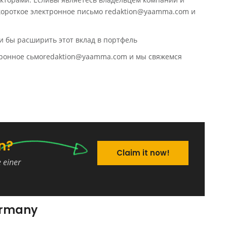
 короткое электронное письмо redaktion@yaamma.com и
и бы расширить этот вклад в портфель
ктронное сьмоredaktion@yaamma.com и мы свяжемся
n?
Claim it now!
e einer
ermany