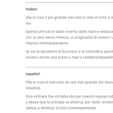
_________________________________________________________
Italien
:
yfw.ie
crea il più grande mercato in rete in tutto il
noi.
Questo articolo è stato inserito dalla nostra redazion
che la voce viene rimossa, vi preghiamo di inviarci
l’elenco immediatamente.
Se sei proprietario di business e di estendere quest
inviarci anche una breve e-mail a
redaktion@yaam
_________________________________________________________
español:
Yfw.ie
crea el mercado en red más grande del mundo
nosotros.
Esta entrada fue introducida por nuestro equipo edi
y desea que la entrada se elimina, por favor, envíe
vamos a eliminar la lista inmediatamente.