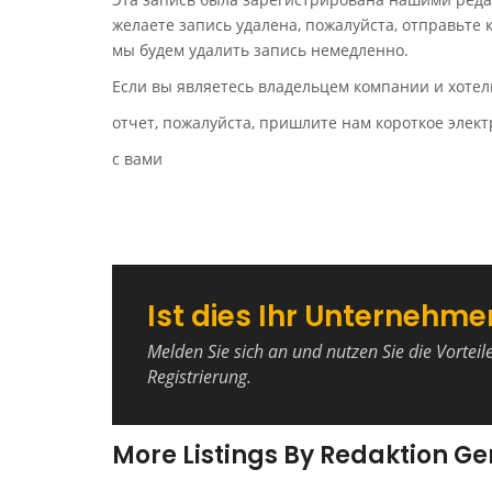
желаете запись удалена, пожалуйста, отправьте
мы будем удалить запись немедленно.
Если вы являетесь владельцем компании и хотел
отчет, пожалуйста, пришлите нам короткое эле
с вами
Ist dies Ihr Unternehme
Melden Sie sich an und nutzen Sie die Vorteil
Registrierung.
More Listings By Redaktion G