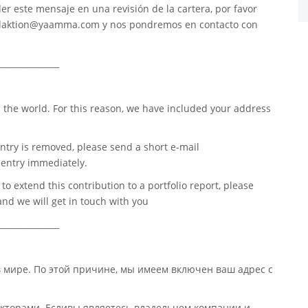
er este mensaje en una revisión de la cartera, por favor
daktion@yaamma.com
y nos pondremos en contacto con
_______________
 the world. For this reason, we have included your address
ntry is removed, please send a short e-mail
entry immediately.
o extend this contribution to a portfolio report, please
nd we will get in touch with you
_______________
в мире. По этой причине, мы имеем включен ваш адрес с
кторами. Есливы являетесь владельцем компании и