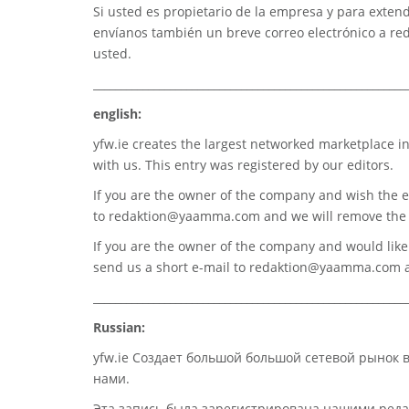
Si usted es propietario de la empresa y para extend
envíanos también un breve correo electrónico a
re
usted.
_________________________________________________________
english:
yfw.ie
creates the largest networked marketplace in
with us. This entry was registered by our editors.
If you are the owner of the company and wish the e
to
redaktion@yaamma.com
and we will remove the 
If you are the owner of the company and would like t
send us a short e-mail to
redaktion@yaamma.com
a
_________________________________________________________
Russian:
yfw.ie Создает большой большой сетевой рынок 
нами.
Эта запись была зарегистрирована нашими реда