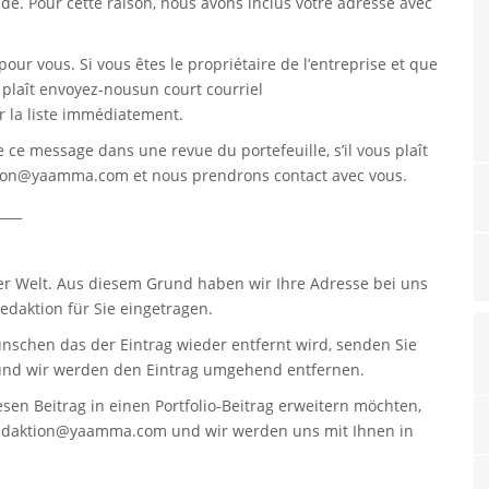
. Pour cette raison, nous avons inclus votre adresse avec
pour vous. Si vous êtes le propriétaire de l’entreprise et que
s plaît envoyez-nousun court courriel
 la liste immédiatement.
re ce message dans une revue du portefeuille, s’il vous plaît
tion@yaamma.com
et nous prendrons contact avec vous.
____
er Welt. Aus diesem Grund haben wir Ihre Adresse bei uns
daktion für Sie eingetragen.
nschen das der Eintrag wieder entfernt wird, senden Sie
nd wir werden den Eintrag umgehend entfernen.
sen Beitrag in einen Portfolio-Beitrag erweitern möchten,
edaktion@yaamma.com
und wir werden uns mit Ihnen in