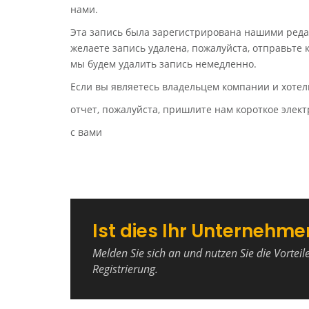
нами.
Эта запись была зарегистрирована нашими реда
желаете запись удалена, пожалуйста, отправьте
мы будем удалить запись немедленно.
Если вы являетесь владельцем компании и хотел
отчет, пожалуйста, пришлите нам короткое эле
с вами
Ist dies Ihr Unternehme
Melden Sie sich an und nutzen Sie die Vorteil
Registrierung.