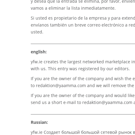
y desea que la entrada se elimina, por favor, envíe
vamos a eliminar la lista inmediatamente.
Si usted es propietario de la empresa y para extend
envíanos también un breve correo electrónico a
re
usted.
_________________________________________________________
english:
yfw.ie
creates the largest networked marketplace in
with us. This entry was registered by our editors.
If you are the owner of the company and wish the e
to
redaktion@yaamma.com
and we will remove the 
If you are the owner of the company and would like t
send us a short e-mail to
redaktion@yaamma.com
a
_________________________________________________________
Russian:
yfw.ie Создает большой большой сетевой рынок 