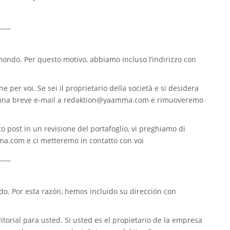
____
 mondo. Per questo motivo, abbiamo incluso l’indirizzo con
e per voi. Se sei il proprietario della società e si desidera
 una breve e-mail a
redaktion@yaamma.com
e rimuoveremo
o post in un revisione del portafoglio, vi preghiamo di
ma.com
e ci metteremo in contatto con voi
____
. Por esta razón, hemos incluido su dirección con
torial para usted. Si usted es el propietario de la empresa