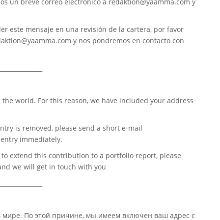
nos un breve correo electrónico a
redaktion@yaamma.com
y
er este mensaje en una revisión de la cartera, por favor
daktion@yaamma.com
y nos pondremos en contacto con
_______________
 the world. For this reason, we have included your address
ntry is removed, please send a short e-mail
entry immediately.
o extend this contribution to a portfolio report, please
nd we will get in touch with you
_______________
в мире. По этой причине, мы имеем включен ваш адрес с