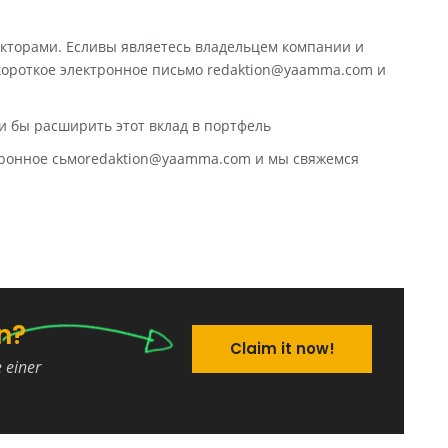
кторами. Есливы являетесь владельцем компании и
 короткое электронное письмо redaktion@yaamma.com и
и бы расширить этот вклад в портфель
ктронное сьмоredaktion@yaamma.com и мы свяжемся
n?
Claim it now!
e einer