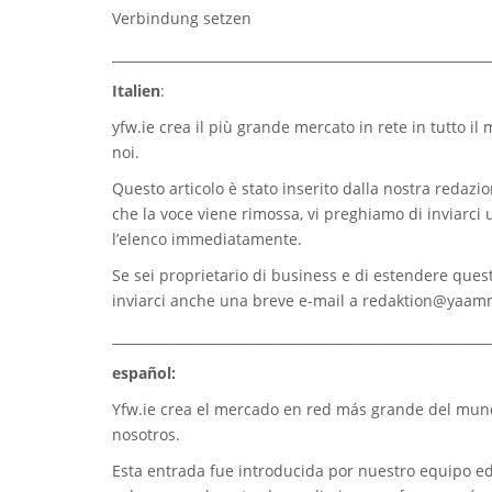
Verbindung setzen
_________________________________________________________
Italien
:
yfw.ie
crea il più grande mercato in rete in tutto il
noi.
Questo articolo è stato inserito dalla nostra redazion
che la voce viene rimossa, vi preghiamo di inviarci
l’elenco immediatamente.
Se sei proprietario di business e di estendere quest
inviarci anche una breve e-mail a
redaktion@yaam
_________________________________________________________
español:
Yfw.ie
crea el mercado en red más grande del mundo
nosotros.
Esta entrada fue introducida por nuestro equipo edi