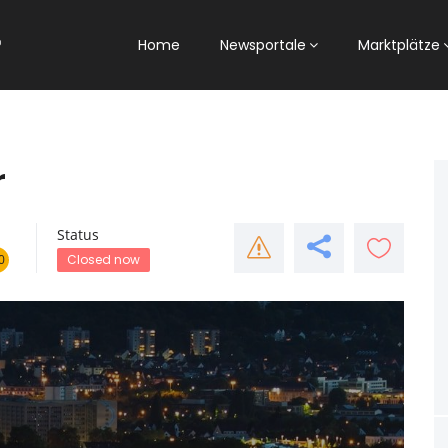
Home
Newsportale
Marktplätze
r
Status
0
Closed now