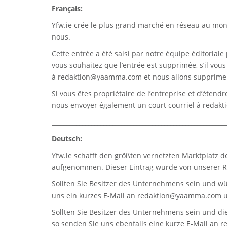
Français:
Yfw.ie
crée le plus grand marché en réseau au monde
nous.
Cette entrée a été saisi par notre équipe éditoriale 
vous souhaitez que l’entrée est supprimée, s’il vou
à
redaktion@yaamma.com
et nous allons supprimer
Si vous êtes propriétaire de l’entreprise et d’étend
nous envoyer également un court courriel à
redak
_________________________________________________________
Deutsch:
Yfw.ie
schafft den größten vernetzten Marktplatz d
aufgenommen. Dieser Eintrag wurde von unserer Re
Sollten Sie Besitzer des Unternehmens sein und wü
uns ein kurzes E-Mail an
redaktion@yaamma.com
u
Sollten Sie Besitzer des Unternehmens sein und die
so senden Sie uns ebenfalls eine kurze E-Mail an
r