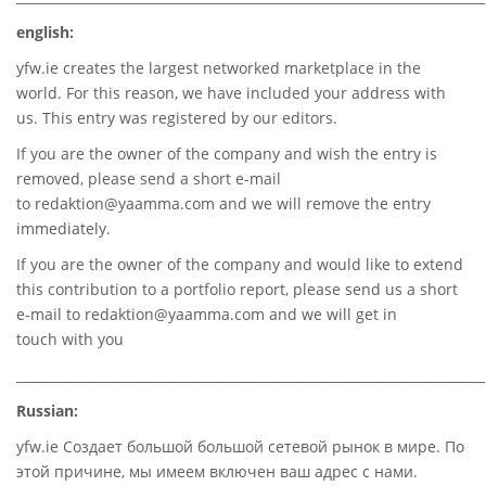
english:
yfw.ie
creates the largest networked marketplace in the
world. For this reason, we have included your address with
us. This entry was registered by our editors.
If you are the owner of the company and wish the entry is
removed, please send a short e-mail
to
redaktion@yaamma.com
and we will remove the entry
immediately.
If you are the owner of the company and would like to extend
this contribution to a portfolio report, please send us a short
e-mail to
redaktion@yaamma.com
and we will get in
touch with you
________________________________________________________________________
Russian:
yfw.ie Создает большой большой сетевой рынок в мире. По
этой причине, мы имеем включен ваш адрес с нами.