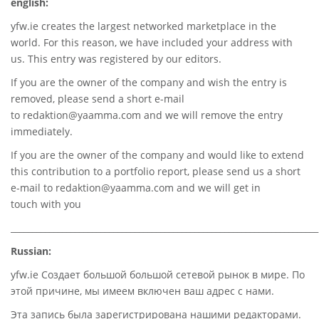
english:
yfw.ie
creates the largest networked marketplace in the
world. For this reason, we have included your address with
us. This entry was registered by our editors.
If you are the owner of the company and wish the entry is
removed, please send a short e-mail
to
redaktion@yaamma.com
and we will remove the entry
immediately.
If you are the owner of the company and would like to extend
this contribution to a portfolio report, please send us a short
e-mail to
redaktion@yaamma.com
and we will get in
touch with you
________________________________________________________________________
Russian:
yfw.ie Создает большой большой сетевой рынок в мире. По
этой причине, мы имеем включен ваш адрес с нами.
Эта запись была зарегистрирована нашими редакторами.