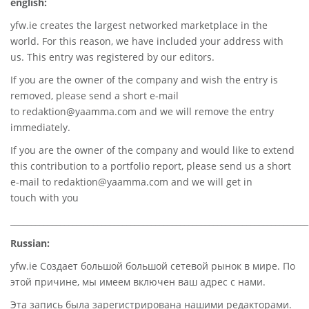
english:
yfw.ie
creates the largest networked marketplace in the
world. For this reason, we have included your address with
us. This entry was registered by our editors.
If you are the owner of the company and wish the entry is
removed, please send a short e-mail
to
redaktion@yaamma.com
and we will remove the entry
immediately.
If you are the owner of the company and would like to extend
this contribution to a portfolio report, please send us a short
e-mail to
redaktion@yaamma.com
and we will get in
touch with you
________________________________________________________________________
Russian:
yfw.ie Создает большой большой сетевой рынок в мире. По
этой причине, мы имеем включен ваш адрес с нами.
Эта запись была зарегистрирована нашими редакторами.