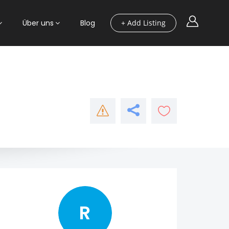
Über uns
Blog
+ Add Listing
R