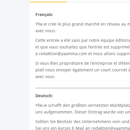
Français:
Yfw.ie
crée le plus grand marché en réseau au mo
avec nous.
Cette entrée a été saisi par notre équipe éditoria
et que vous souhaitez que l’entrée est supprimée
à
redaktion@yaamma.com
et nous allons suppri
Si vous êtes propriétaire de l’entreprise et d’ét
plaît nous envoyer également un court courriel 
avec vous.
______________________________________________________
Deutsch:
Yfw.ie
schafft den größten vernetzten Marktplat
uns aufgenommen. Dieser Eintrag wurde von uns
Sollten Sie Besitzer des Unternehmens sein und
Sie uns ein kurzes E-Mail an
redaktion@yaamma