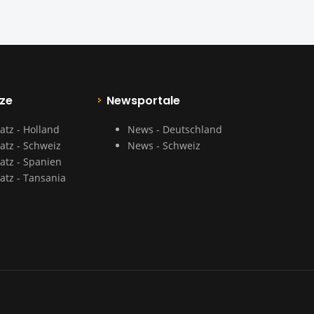
ze
Newsportale
atz - Holland
News - Deutschland
atz - Schweiz
News - Schweiz
atz - Spanien
atz - Tansania