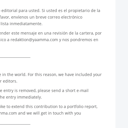
ditorial para usted. Si usted es el propietario de la
favor, envíenos un breve correo electrónico
 lista inmediatamente.
ender este mensaje en una revisión de la cartera, por
nico a
redaktion@yaamma.com
y nos pondremos en
__________________
 in the world. For this reason, we have included your
r editors.
e entry is removed, please send a short e-mail
he entry immediately.
e to extend this contribution to a portfolio report,
amma.com
and we will get in touch with you
__________________