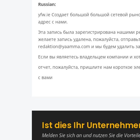
Russian:
yfw.ie Создает большой большой сетевой рын
адрес с нами.
Эта запись была зарегистрирована нашими р
желаете запись удалена, пожалуйста, отправь
redaktion@yaamma.com и мы будем удалить з
Если вы являетесь владельцем компании и хо
отчет, пожалуйста, пришлите нам короткое э
с вами
Ist dies Ihr Unternehme
Melden Sie sich an und nutzen Sie die Vorteil