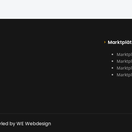
Marktplät
Marktpl
Marktpl
Marktpl
Marktpl
yled by WE Webdesign