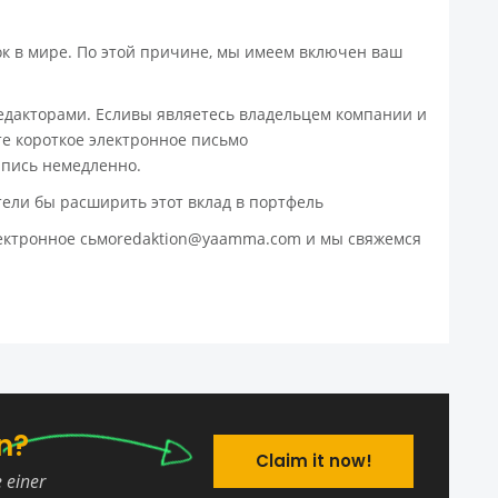
ок в мире. По этой причине, мы имеем включен ваш
едакторами. Есливы являетесь владельцем компании и
те короткое электронное письмо
апись немедленно.
тели бы расширить этот вклад в портфель
лектронное сьмоredaktion@yaamma.com и мы свяжемся
n?
Claim it now!
e einer