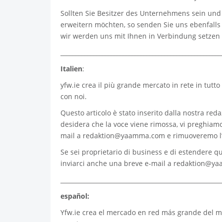
Sollten Sie Besitzer des Unternehmens sein und d
erweitern möchten, so senden Sie uns ebenfalls
wir werden uns mit Ihnen in Verbindung setzen
______________________________________________________
Italien
:
yfw.ie
crea il più grande mercato in rete in tutto
con noi.
Questo articolo è stato inserito dalla nostra redaz
desidera che la voce viene rimossa, vi preghiamo
mail a
redaktion@yaamma.com
e rimuoveremo l
Se sei proprietario di business e di estendere qu
inviarci anche una breve e-mail a
redaktion@y
______________________________________________________
español:
Yfw.ie
crea el mercado en red más grande del mu