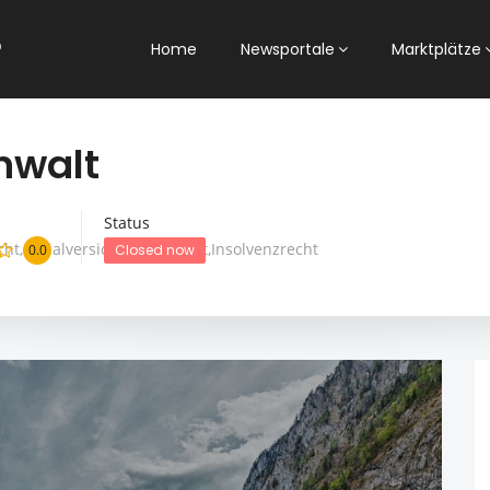
Home
Newsportale
Marktplätze
nwalt
Status
cht,Sozialversicherungsrecht,Insolvenzrecht
0.0
Closed now