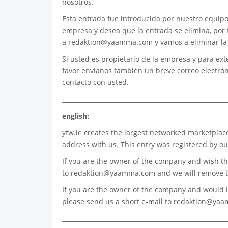
nosotros.
Esta entrada fue introducida por nuestro equipo e
empresa y desea que la entrada se elimina, por 
a
redaktion@yaamma.com
y vamos a eliminar la
Si usted es propietario de la empresa y para ext
favor envíanos también un breve correo electró
contacto con usted.
______________________________________________________
english:
yfw.ie
creates the largest networked marketplace
address with us. This entry was registered by ou
If you are the owner of the company and wish th
to
redaktion@yaamma.com
and we will remove t
If you are the owner of the company and would lik
please send us a short e-mail to
redaktion@ya
______________________________________________________