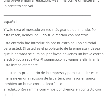
una breve e-mail a
redaktion@yaamma.com
e ci metteremo
in contatto con voi
_____________________________________________________________
español:
Yfw.ie
crea el mercado en red más grande del mundo. Por
esta razón, hemos incluido su dirección con nosotros.
Esta entrada fue introducida por nuestro equipo editorial
para usted. Si usted es el propietario de la empresa y desea
que la entrada se elimina, por favor, envíenos un breve correo
electrónico a
redaktion@yaamma.com
y vamos a eliminar la
lista inmediatamente.
Si usted es propietario de la empresa y para extender este
mensaje en una revisión de la cartera, por favor envíanos
también un breve correo electrónico
a
redaktion@yaamma.com
y nos pondremos en contacto con
usted.
________________________________________________________________________