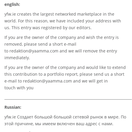
english:
yfw.ie
creates the largest networked marketplace in the
world. For this reason, we have included your address with
us. This entry was registered by our editors.
If you are the owner of the company and wish the entry is
removed, please send a short e-mail
to
redaktion@yaamma.com
and we will remove the entry
immediately.
If you are the owner of the company and would like to extend
this contribution to a portfolio report, please send us a short
e-mail to
redaktion@yaamma.com
and we will get in
touch with you
________________________________________________________________________
Russian:
yfw.ie Создает большой большой сетевой рынок в мире. По
этой причине, мы имеем включен ваш адрес с нами.