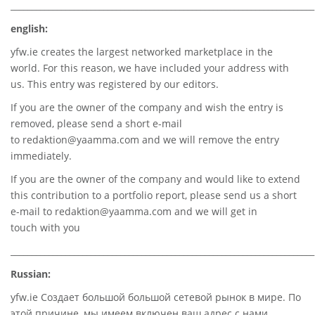
________________________________________________________________________
english:
yfw.ie
creates the largest networked marketplace in the
world. For this reason, we have included your address with
us. This entry was registered by our editors.
If you are the owner of the company and wish the entry is
removed, please send a short e-mail
to
redaktion@yaamma.com
and we will remove the entry
immediately.
If you are the owner of the company and would like to extend
this contribution to a portfolio report, please send us a short
e-mail to
redaktion@yaamma.com
and we will get in
touch with you
________________________________________________________________________
Russian:
yfw.ie Создает большой большой сетевой рынок в мире. По
этой причине, мы имеем включен ваш адрес с нами.