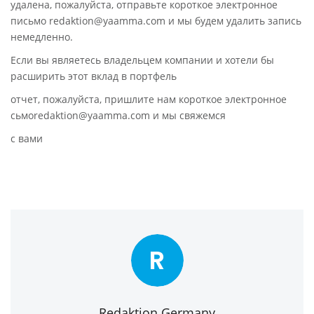
удалена, пожалуйста, отправьте короткое электронное
письмо redaktion@yaamma.com и мы будем удалить запись
немедленно.
Если вы являетесь владельцем компании и хотели бы
расширить этот вклад в портфель
отчет, пожалуйста, пришлите нам короткое электронное
сьмоredaktion@yaamma.com и мы свяжемся
с вами
R
Redaktion Germany