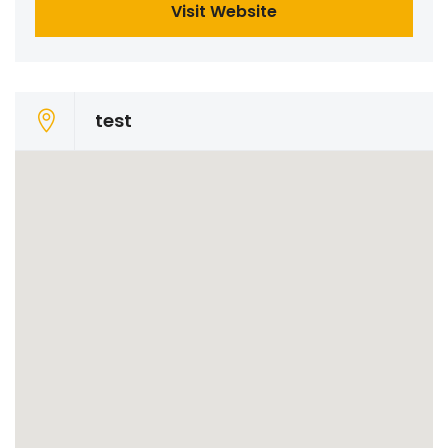
Visit Website
test