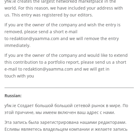
yfw.ie
creates the largest networked marketplace in the
world. For this reason, we have included your address with
us. This entry was registered by our editors.
If you are the owner of the company and wish the entry is
removed, please send a short e-mail
to
redaktion@yaamma.com
and we will remove the entry
immediately.
If you are the owner of the company and would like to extend
this contribution to a portfolio report, please send us a short
e-mail to
redaktion@yaamma.com
and we will get in
touch with you
________________________________________________________________________
Russian:
yfw.ie Создает большой большой сетевой рынок в мире. По
этой причине, мы имеем включен ваш адрес с нами.
Эта запись была зарегистрирована нашими редакторами.
Есливы являетесь владельцем компании и желаете запись