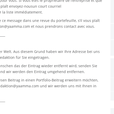
pour vous. Si vous êtes le propriétaire de l’entreprise et que
s plaît envoyez-nousun court courriel
 la liste immédiatement.
re ce message dans une revue du portefeuille, s’il vous plaît
tion@yaamma.com
et nous prendrons contact avec vous.
____
er Welt. Aus diesem Grund haben wir Ihre Adresse bei uns
daktion für Sie eingetragen.
nschen das der Eintrag wieder entfernt wird, senden Sie
nd wir werden den Eintrag umgehend entfernen.
sen Beitrag in einen Portfolio-Beitrag erweitern möchten,
edaktion@yaamma.com
und wir werden uns mit Ihnen in
____