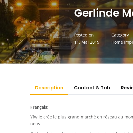
Gerlinde M
Posted on
Category
11. Mai 2019
Home Imp
Description
Contact & Tab
Revi
Français:
Yfw.ie
crée le plus grand marché en réseau au monde
nous.