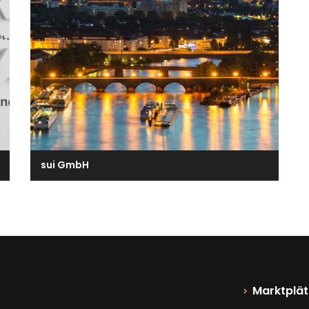
sui GmbH
Marktplät