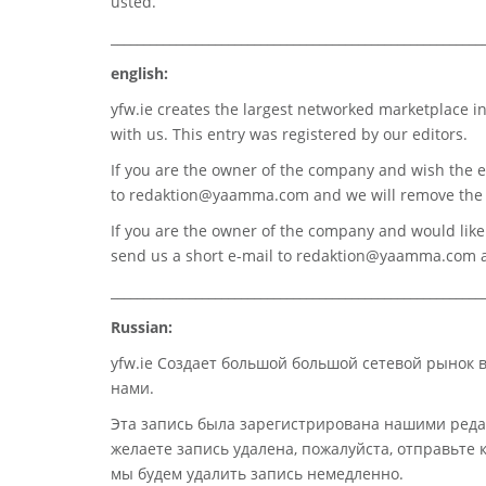
usted.
_________________________________________________________
english:
yfw.ie
creates the largest networked marketplace in
with us. This entry was registered by our editors.
If you are the owner of the company and wish the e
to
redaktion@yaamma.com
and we will remove the 
If you are the owner of the company and would like t
send us a short e-mail to
redaktion@yaamma.com
a
_________________________________________________________
Russian:
yfw.ie Создает большой большой сетевой рынок 
нами.
Эта запись была зарегистрирована нашими реда
желаете запись удалена, пожалуйста, отправьте
мы будем удалить запись немедленно.