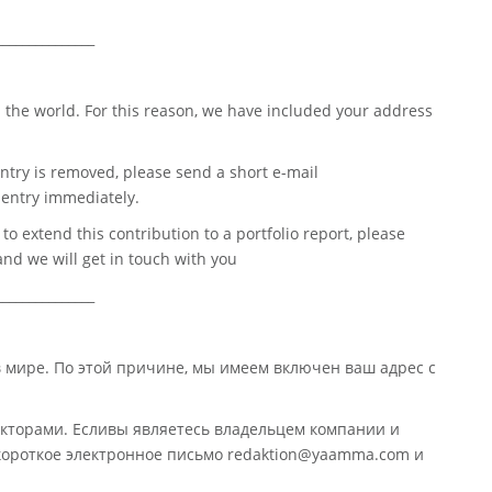
_______________
 the world. For this reason, we have included your address
ntry is removed, please send a short e-mail
entry immediately.
o extend this contribution to a portfolio report, please
nd we will get in touch with you
_______________
в мире. По этой причине, мы имеем включен ваш адрес с
кторами. Есливы являетесь владельцем компании и
 короткое электронное письмо redaktion@yaamma.com и