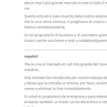
yfw.ie
crea il più grande mercato in rete in tutto il
noi.
Questo articolo è stato inserito dalla nostra redazion
che la voce viene rimossa, vi preghiamo di inviarci
l’elenco immediatamente.
Se sei proprietario di business e di estendere quest
inviarci anche una breve e-mail a
redaktion@yaam
_________________________________________________________
español:
Yfw.ie
crea el mercado en red más grande del mundo
nosotros.
Esta entrada fue introducida por nuestro equipo edi
y desea que la entrada se elimina, por favor, envíe
vamos a eliminar la lista inmediatamente.
Si usted es propietario de la empresa y para extend
envíanos también un breve correo electrónico a
re