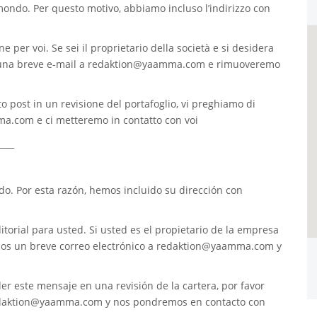
 mondo. Per questo motivo, abbiamo incluso l’indirizzo con
e per voi. Se sei il proprietario della società e si desidera
 una breve e-mail a
redaktion@yaamma.com
e rimuoveremo
o post in un revisione del portafoglio, vi preghiamo di
ma.com
e ci metteremo in contatto con voi
____
. Por esta razón, hemos incluido su dirección con
torial para usted. Si usted es el propietario de la empresa
nos un breve correo electrónico a
redaktion@yaamma.com
y
er este mensaje en una revisión de la cartera, por favor
daktion@yaamma.com
y nos pondremos en contacto con