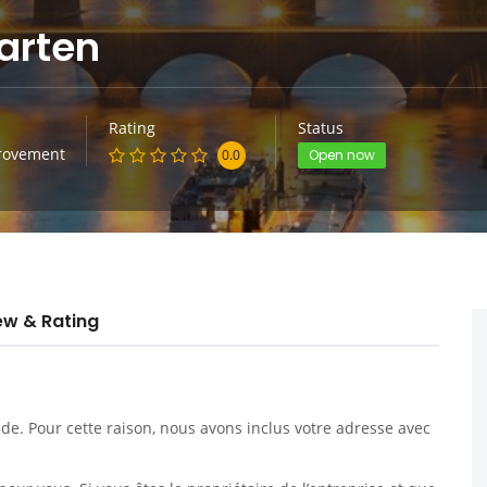
arten
Rating
Status
rovement
0.0
Open now
ew & Rating
. Pour cette raison, nous avons inclus votre adresse avec