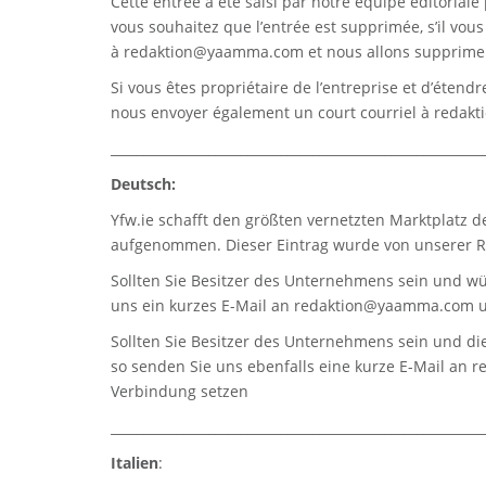
Cette entrée a été saisi par notre équipe éditoriale 
vous souhaitez que l’entrée est supprimée, s’il vou
à
redaktion@yaamma.com
et nous allons supprimer
Si vous êtes propriétaire de l’entreprise et d’étend
nous envoyer également un court courriel à
redak
_________________________________________________________
Deutsch:
Yfw.ie
schafft den größten vernetzten Marktplatz d
aufgenommen. Dieser Eintrag wurde von unserer Re
Sollten Sie Besitzer des Unternehmens sein und wü
uns ein kurzes E-Mail an
redaktion@yaamma.com
u
Sollten Sie Besitzer des Unternehmens sein und die
so senden Sie uns ebenfalls eine kurze E-Mail an
r
Verbindung setzen
_________________________________________________________
Italien
: