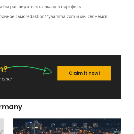
и бы расширить этот вклад в портфель
ктронное сьмоredaktion@yaamma.com и мы свяжемся
n?
Claim it now!
e einer
ermany