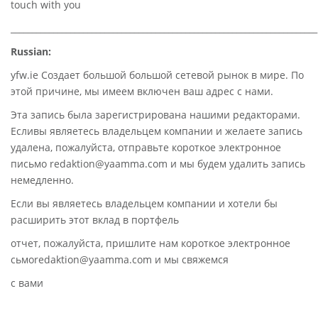
touch with you
________________________________________________________________________
Russian:
yfw.ie Создает большой большой сетевой рынок в мире. По
этой причине, мы имеем включен ваш адрес с нами.
Эта запись была зарегистрирована нашими редакторами.
Есливы являетесь владельцем компании и желаете запись
удалена, пожалуйста, отправьте короткое электронное
письмо redaktion@yaamma.com и мы будем удалить запись
немедленно.
Если вы являетесь владельцем компании и хотели бы
расширить этот вклад в портфель
отчет, пожалуйста, пришлите нам короткое электронное
сьмоredaktion@yaamma.com и мы свяжемся
с вами