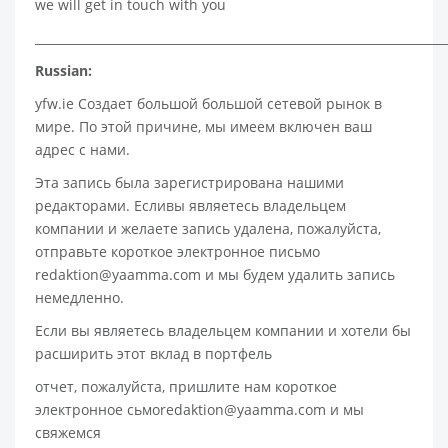
we will get in touch with you
____________________________________________________________________
Russian:
yfw.ie Создает большой большой сетевой рынок в
мире. По этой причине, мы имеем включен ваш
адрес с нами.
Эта запись была зарегистрирована нашими
редакторами. Есливы являетесь владельцем
компании и желаете запись удалена, пожалуйста,
отправьте короткое электронное письмо
redaktion@yaamma.com и мы будем удалить запись
немедленно.
Если вы являетесь владельцем компании и хотели бы
расширить этот вклад в портфель
отчет, пожалуйста, пришлите нам короткое
электронное сьмоredaktion@yaamma.com и мы
свяжемся