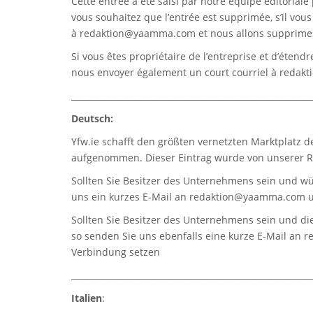
Cette entrée a été saisi par notre équipe éditoriale 
vous souhaitez que l’entrée est supprimée, s’il vou
à
redaktion@yaamma.com
et nous allons supprimer
Si vous êtes propriétaire de l’entreprise et d’étend
nous envoyer également un court courriel à
redak
_________________________________________________________
Deutsch:
Yfw.ie
schafft den größten vernetzten Marktplatz d
aufgenommen. Dieser Eintrag wurde von unserer Re
Sollten Sie Besitzer des Unternehmens sein und wü
uns ein kurzes E-Mail an
redaktion@yaamma.com
u
Sollten Sie Besitzer des Unternehmens sein und die
so senden Sie uns ebenfalls eine kurze E-Mail an
r
Verbindung setzen
_________________________________________________________
Italien
: