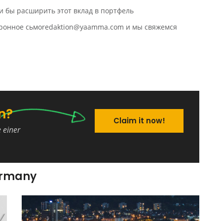
и бы расширить этот вклад в портфель
ктронное сьмоredaktion@yaamma.com и мы свяжемся
n?
Claim it now!
e einer
ermany