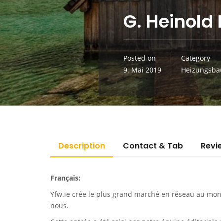
G. Heinold
Posted on
Category
9. Mai 2019
Heizungsba
Description
Contact & Tab
Revi
Français:
Yfw.ie
crée le plus grand marché en réseau au monde
nous.