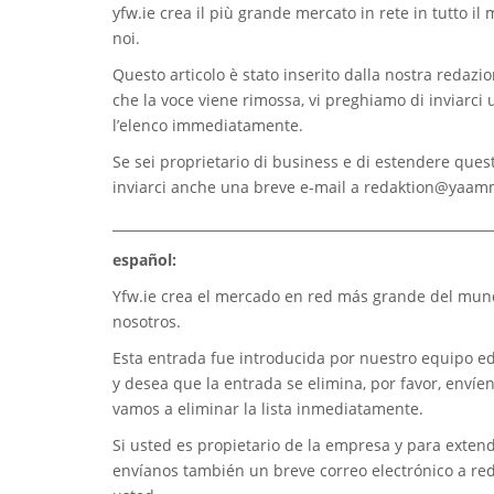
yfw.ie
crea il più grande mercato in rete in tutto il
noi.
Questo articolo è stato inserito dalla nostra redazion
che la voce viene rimossa, vi preghiamo di inviarci
l’elenco immediatamente.
Se sei proprietario di business e di estendere quest
inviarci anche una breve e-mail a
redaktion@yaam
_________________________________________________________
español:
Yfw.ie
crea el mercado en red más grande del mundo
nosotros.
Esta entrada fue introducida por nuestro equipo edi
y desea que la entrada se elimina, por favor, envíe
vamos a eliminar la lista inmediatamente.
Si usted es propietario de la empresa y para extend
envíanos también un breve correo electrónico a
re