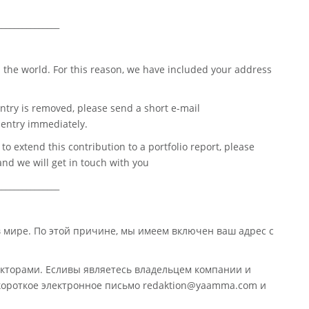
_______________
 the world. For this reason, we have included your address
ntry is removed, please send a short e-mail
entry immediately.
o extend this contribution to a portfolio report, please
nd we will get in touch with you
_______________
в мире. По этой причине, мы имеем включен ваш адрес с
кторами. Есливы являетесь владельцем компании и
 короткое электронное письмо redaktion@yaamma.com и