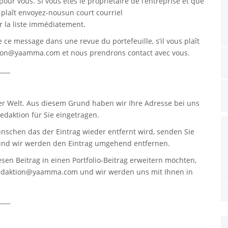
pour vous. Si vous êtes le propriétaire de l’entreprise et que
s plaît envoyez-nousun court courriel
 la liste immédiatement.
re ce message dans une revue du portefeuille, s’il vous plaît
tion@yaamma.com
et nous prendrons contact avec vous.
____
er Welt. Aus diesem Grund haben wir Ihre Adresse bei uns
daktion für Sie eingetragen.
nschen das der Eintrag wieder entfernt wird, senden Sie
nd wir werden den Eintrag umgehend entfernen.
sen Beitrag in einen Portfolio-Beitrag erweitern möchten,
edaktion@yaamma.com
und wir werden uns mit Ihnen in
____