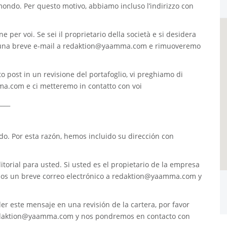
 mondo. Per questo motivo, abbiamo incluso l’indirizzo con
e per voi. Se sei il proprietario della società e si desidera
 una breve e-mail a
redaktion@yaamma.com
e rimuoveremo
o post in un revisione del portafoglio, vi preghiamo di
ma.com
e ci metteremo in contatto con voi
____
. Por esta razón, hemos incluido su dirección con
torial para usted. Si usted es el propietario de la empresa
nos un breve correo electrónico a
redaktion@yaamma.com
y
er este mensaje en una revisión de la cartera, por favor
daktion@yaamma.com
y nos pondremos en contacto con