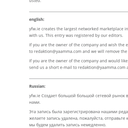
usted.
_________________________________________________________
english:
yfw.ie
creates the largest networked marketplace in
with us. This entry was registered by our editors.
If you are the owner of the company and wish the e
to
redaktion@yaamma.com
and we will remove the 
If you are the owner of the company and would like t
send us a short e-mail to
redaktion@yaamma.com
a
_________________________________________________________
Russian:
yfw.ie Создает большой большой сетевой рынок 
нами.
Эта запись была зарегистрирована нашими реда
желаете запись удалена, пожалуйста, отправьте
мы будем удалить запись немедленно.