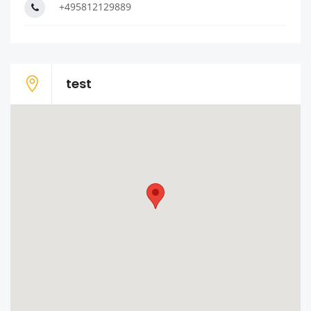
+495812129889
test