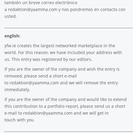
también un breve correo electrónico
a
redaktion@yaamma.com
y nos pondremos en contacto con
usted.
________________________________________________________________________
english:
yfw.ie
creates the largest networked marketplace in the
world. For this reason, we have included your address with
us. This entry was registered by our editors.
If you are the owner of the company and wish the entry is
removed, please send a short e-mail
to
redaktion@yaamma.com
and we will remove the entry
immediately.
If you are the owner of the company and would like to extend
this contribution to a portfolio report, please send us a short
e-mail to
redaktion@yaamma.com
and we will get in
touch with you
________________________________________________________________________