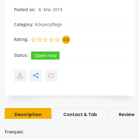
Posted on
8. Mai 2019
Category
Körperpflege
Rating
0.0
Status
Open now
Description
Contact & Tab
Review &
Français: