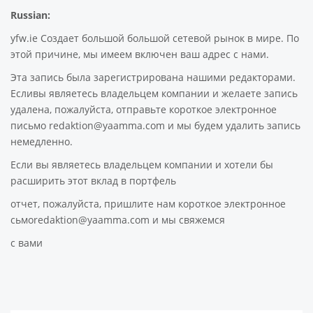
Russian:
yfw.ie Создает большой большой сетевой рынок в мире. По
этой причине, мы имеем включен ваш адрес с нами.
Эта запись была зарегистрирована нашими редакторами.
Есливы являетесь владельцем компании и желаете запись
удалена, пожалуйста, отправьте короткое электронное
письмо redaktion@yaamma.com и мы будем удалить запись
немедленно.
Если вы являетесь владельцем компании и хотели бы
расширить этот вклад в портфель
отчет, пожалуйста, пришлите нам короткое электронное
сьмоredaktion@yaamma.com и мы свяжемся
с вами