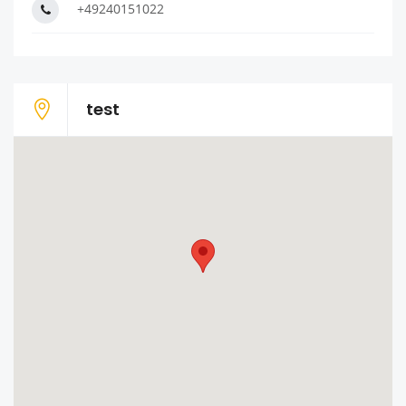
+49240151022
test