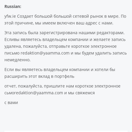
Russian:
yfw.ie Создает большой большой сетевой рынок в мире. По
этой причине, мы имеем включен ваш адрес с нами.
Эта запись была зарегистрирована нашими редакторами.
Есливы являетесь владельцем компании и желаете запись
удалена, пожалуйста, отправьте короткое электронное
письмо redaktion@yaamma.com и мы будем удалить запись
немедленно.
Если вы являетесь владельцем компании и хотели бы
расширить этот вклад в портфель
отчет, пожалуйста, пришлите нам короткое электронное
сьмоredaktion@yaamma.com и мы свяжемся
с вами