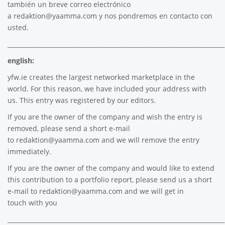
también un breve correo electrónico
a
redaktion@yaamma.com
y nos pondremos en contacto con
usted.
________________________________________________________________________
english:
yfw.ie
creates the largest networked marketplace in the
world. For this reason, we have included your address with
us. This entry was registered by our editors.
If you are the owner of the company and wish the entry is
removed, please send a short e-mail
to
redaktion@yaamma.com
and we will remove the entry
immediately.
If you are the owner of the company and would like to extend
this contribution to a portfolio report, please send us a short
e-mail to
redaktion@yaamma.com
and we will get in
touch with you
________________________________________________________________________