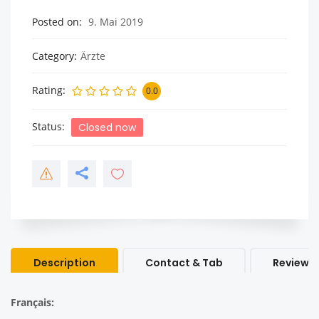
Posted on
9. Mai 2019
Category
Ärzte
Rating
0.0
Status
Closed now
Description
Contact & Tab
Review &
Français: