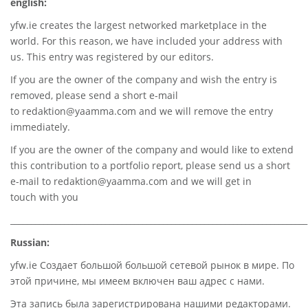
english:
yfw.ie
creates the largest networked marketplace in the
world. For this reason, we have included your address with
us. This entry was registered by our editors.
If you are the owner of the company and wish the entry is
removed, please send a short e-mail
to
redaktion@yaamma.com
and we will remove the entry
immediately.
If you are the owner of the company and would like to extend
this contribution to a portfolio report, please send us a short
e-mail to
redaktion@yaamma.com
and we will get in
touch with you
________________________________________________________________________
Russian:
yfw.ie Создает большой большой сетевой рынок в мире. По
этой причине, мы имеем включен ваш адрес с нами.
Эта запись была зарегистрирована нашими редакторами.