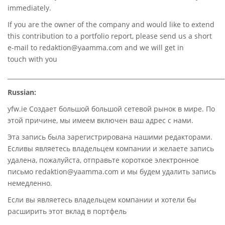
immediately.
If you are the owner of the company and would like to extend
this contribution to a portfolio report, please send us a short
e-mail to
redaktion@yaamma.com
and we will get in
touch with you
________________________________________________________________________
Russian:
yfw.ie Создает большой большой сетевой рынок в мире. По
этой причине, мы имеем включен ваш адрес с нами.
Эта запись была зарегистрирована нашими редакторами.
Есливы являетесь владельцем компании и желаете запись
удалена, пожалуйста, отправьте короткое электронное
письмо redaktion@yaamma.com и мы будем удалить запись
немедленно.
Если вы являетесь владельцем компании и хотели бы
расширить этот вклад в портфель