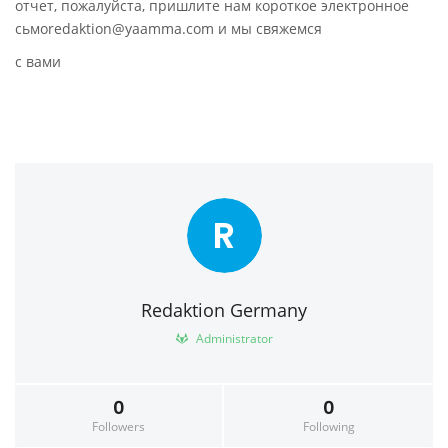
отчет, пожалуйста, пришлите нам короткое электронное
сьмоredaktion@yaamma.com и мы свяжемся
с вами
R
Redaktion Germany
Administrator
0
0
Followers
Following