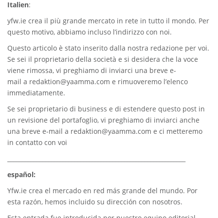
Italien
:
yfw.ie
crea il più grande mercato in rete in tutto il mondo. Per
questo motivo, abbiamo incluso l’indirizzo con noi.
Questo articolo è stato inserito dalla nostra redazione per voi.
Se sei il proprietario della società e si desidera che la voce
viene rimossa, vi preghiamo di inviarci una breve e-
mail a
redaktion@yaamma.com
e rimuoveremo l’elenco
immediatamente.
Se sei proprietario di business e di estendere questo post in
un revisione del portafoglio, vi preghiamo di inviarci anche
una breve e-mail a
redaktion@yaamma.com
e ci metteremo
in contatto con voi
_____________________________________________________________
español:
Yfw.ie
crea el mercado en red más grande del mundo. Por
esta razón, hemos incluido su dirección con nosotros.
Esta entrada fue introducida por nuestro equipo editorial