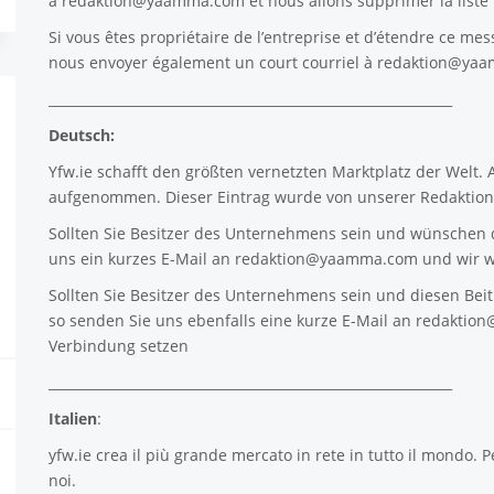
à
redaktion@yaamma.com
et nous allons supprimer la list
Si vous êtes propriétaire de l’entreprise et d’étendre ce mes
nous envoyer également un court courriel à
redaktion@ya
_____________________________________________________________
Deutsch:
Yfw.ie
schafft den größten vernetzten Marktplatz der Welt.
aufgenommen. Dieser Eintrag wurde von unserer Redaktion 
Sollten Sie Besitzer des Unternehmens sein und wünschen d
uns ein kurzes E-Mail an
redaktion@yaamma.com
und wir w
Sollten Sie Besitzer des Unternehmens sein und diesen Beitr
so senden Sie uns ebenfalls eine kurze E-Mail an
redaktio
Verbindung setzen
_____________________________________________________________
Italien
:
yfw.ie
crea il più grande mercato in rete in tutto il mondo. P
noi.