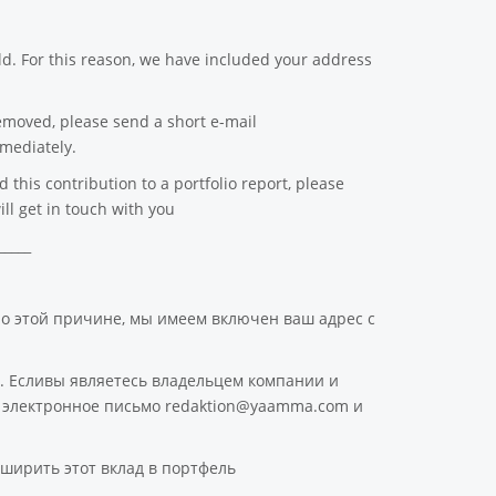
d. For this reason, we have included your address
emoved, please send a short e-mail
mediately.
this contribution to a portfolio report, please
ll get in touch with you
_____
По этой причине, мы имеем включен ваш адрес с
. Есливы являетесь владельцем компании и
ое электронное письмо redaktion@yaamma.com и
ширить этот вклад в портфель