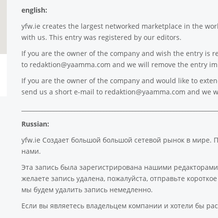
english:
yfw.ie
creates the largest networked marketplace in the worl
with us. This entry was registered by our editors.
If you are the owner of the company and wish the entry is r
to
redaktion@yaamma.com
and we will remove the entry im
If you are the owner of the company and would like to extend 
send us a short e-mail to
redaktion@yaamma.com
and we wi
___________________________________________________________________
Russian:
yfw.ie Создает большой большой сетевой рынок в мире. 
нами.
Эта запись была зарегистрирована нашими редакторами
желаете запись удалена, пожалуйста, отправьте коротк
мы будем удалить запись немедленно.
Если вы являетесь владельцем компании и хотели бы рас