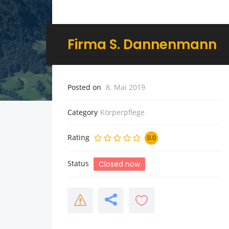
Firma S. Dannenmann
Posted on
8. Mai 2019
Category
Körperpflege
Rating
0.0
Status
Closed now