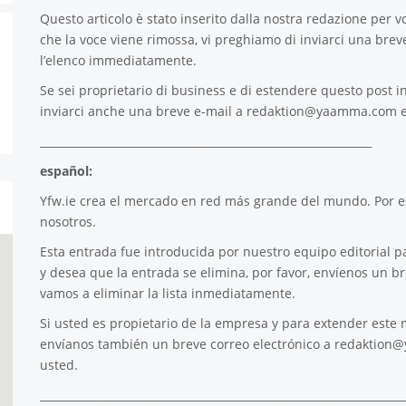
Questo articolo è stato inserito dalla nostra redazione per voi
che la voce viene rimossa, vi preghiamo di inviarci una brev
l’elenco immediatamente.
Se sei proprietario di business e di estendere questo post in
inviarci anche una breve e-mail a
redaktion@yaamma.com
e
_____________________________________________________________
español:
Yfw.ie
crea el mercado en red más grande del mundo. Por es
nosotros.
Esta entrada fue introducida por nuestro equipo editorial pa
y desea que la entrada se elimina, por favor, envíenos un b
vamos a eliminar la lista inmediatamente.
Si usted es propietario de la empresa y para extender este m
envíanos también un breve correo electrónico a
redaktion
usted.
___________________________________________________________________