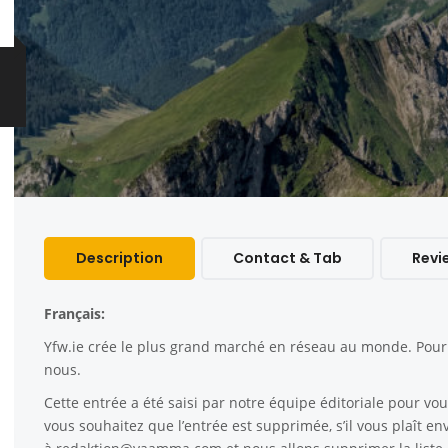
Description
Contact & Tab
Revi
Français:
Yfw.ie
crée le plus grand marché en réseau au monde. Pour c
nous.
Cette entrée a été saisi par notre équipe éditoriale pour vous
vous souhaitez que l’entrée est supprimée, s’il vous plaît e