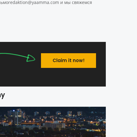
 сьмоredaktion@yaamma.com и мы свяжемся
Claim it now!
ny