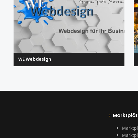
WE Webdesign
Marktplät
Marktpl
Marktpl