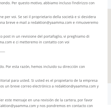
 mondo. Per questo motivo, abbiamo incluso l’indirizzo con
e per voi. Se sei il proprietario della società e si desidera
 una breve e-mail a
redaktion@yaamma.com
e rimuoveremo
o post in un revisione del portafoglio, vi preghiamo di
ma.com
e ci metteremo in contatto con voi
____
. Por esta razón, hemos incluido su dirección con
torial para usted. Si usted es el propietario de la empresa
nos un breve correo electrónico a
redaktion@yaamma.com
y
er este mensaje en una revisión de la cartera, por favor
daktion@yaamma.com
y nos pondremos en contacto con