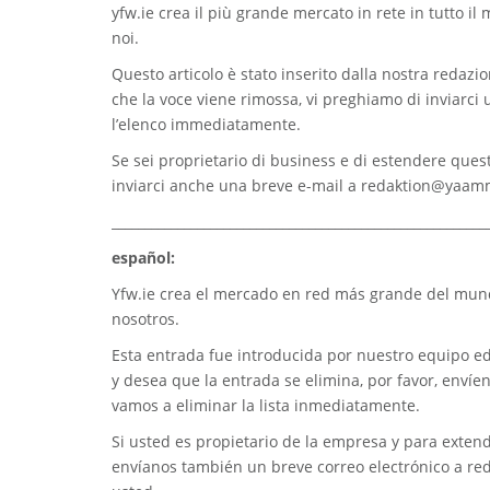
yfw.ie
crea il più grande mercato in rete in tutto il
noi.
Questo articolo è stato inserito dalla nostra redazion
che la voce viene rimossa, vi preghiamo di inviarci
l’elenco immediatamente.
Se sei proprietario di business e di estendere quest
inviarci anche una breve e-mail a
redaktion@yaam
_________________________________________________________
español:
Yfw.ie
crea el mercado en red más grande del mundo
nosotros.
Esta entrada fue introducida por nuestro equipo edi
y desea que la entrada se elimina, por favor, envíe
vamos a eliminar la lista inmediatamente.
Si usted es propietario de la empresa y para extend
envíanos también un breve correo electrónico a
re