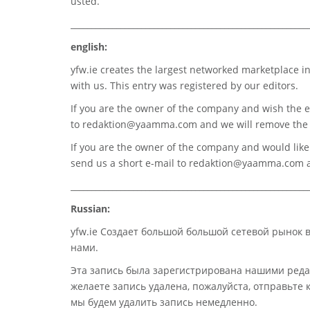
usted.
_________________________________________________________
english:
yfw.ie
creates the largest networked marketplace in
with us. This entry was registered by our editors.
If you are the owner of the company and wish the e
to
redaktion@yaamma.com
and we will remove the 
If you are the owner of the company and would like t
send us a short e-mail to
redaktion@yaamma.com
a
_________________________________________________________
Russian:
yfw.ie Создает большой большой сетевой рынок 
нами.
Эта запись была зарегистрирована нашими реда
желаете запись удалена, пожалуйста, отправьте
мы будем удалить запись немедленно.