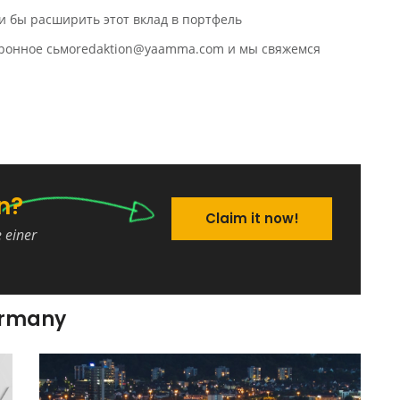
и бы расширить этот вклад в портфель
ктронное сьмоredaktion@yaamma.com и мы свяжемся
n?
Claim it now!
e einer
ermany