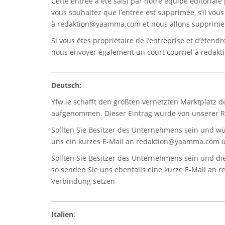
Cette entrée a été saisi par notre équipe éditoriale 
vous souhaitez que l’entrée est supprimée, s’il vou
à
redaktion@yaamma.com
et nous allons supprimer
Si vous êtes propriétaire de l’entreprise et d’étend
nous envoyer également un court courriel à
redak
_________________________________________________________
Deutsch:
Yfw.ie
schafft den größten vernetzten Marktplatz d
aufgenommen. Dieser Eintrag wurde von unserer Re
Sollten Sie Besitzer des Unternehmens sein und wü
uns ein kurzes E-Mail an
redaktion@yaamma.com
u
Sollten Sie Besitzer des Unternehmens sein und die
so senden Sie uns ebenfalls eine kurze E-Mail an
r
Verbindung setzen
_________________________________________________________
Italien
: