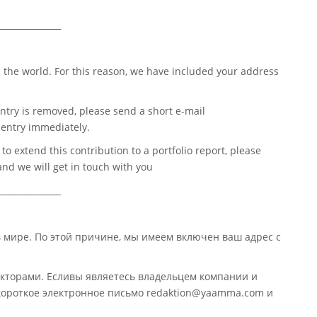
_______________
 the world. For this reason, we have included your address
ntry is removed, please send a short e-mail
entry immediately.
o extend this contribution to a portfolio report, please
nd we will get in touch with you
_______________
в мире. По этой причине, мы имеем включен ваш адрес с
кторами. Есливы являетесь владельцем компании и
 короткое электронное письмо redaktion@yaamma.com и