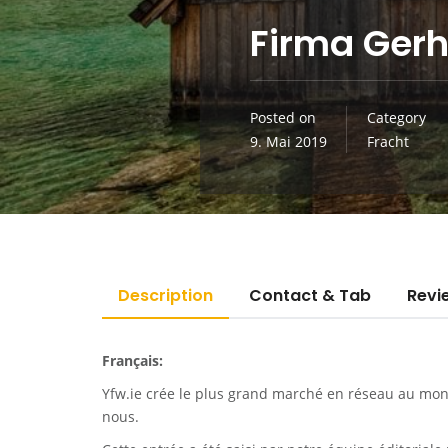
Firma Gerh
Posted on
Category
9. Mai 2019
Fracht
Description
Contact & Tab
Revi
Français:
Yfw.ie
crée le plus grand marché en réseau au monde
nous.