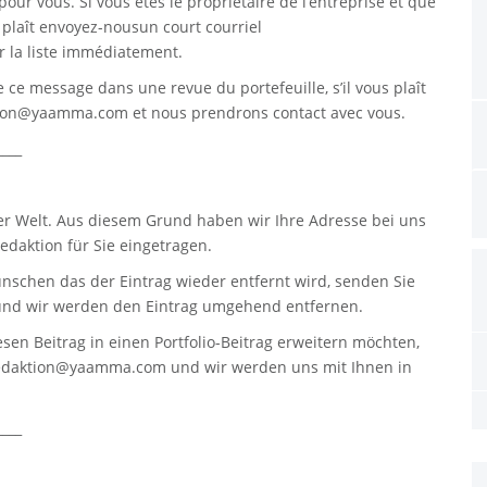
pour vous. Si vous êtes le propriétaire de l’entreprise et que
s plaît envoyez-nousun court courriel
 la liste immédiatement.
re ce message dans une revue du portefeuille, s’il vous plaît
tion@yaamma.com
et nous prendrons contact avec vous.
____
er Welt. Aus diesem Grund haben wir Ihre Adresse bei uns
daktion für Sie eingetragen.
nschen das der Eintrag wieder entfernt wird, senden Sie
nd wir werden den Eintrag umgehend entfernen.
sen Beitrag in einen Portfolio-Beitrag erweitern möchten,
edaktion@yaamma.com
und wir werden uns mit Ihnen in
____