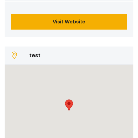
Visit Website
test