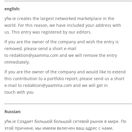
english:
yfw.ie
creates the largest networked marketplace in the
world. For this reason, we have included your address with
us. This entry was registered by our editors.
If you are the owner of the company and wish the entry is
removed, please send a short e-mail
to
redaktion@yaamma.com
and we will remove the entry
immediately.
If you are the owner of the company and would like to extend
this contribution to a portfolio report, please send us a short
e-mail to
redaktion@yaamma.com
and we will get in
touch with you
________________________________________________________________________
Russian:
yfw.ie Создает большой большой сетевой рынок в мире. По
этой причине, мы имеем включен ваш адрес с нами.