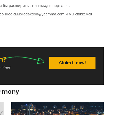
и бы расширить этот вклад в портфель
ктронное сьмоredaktion@yaamma.com и мы свяжемся
n?
Claim it now!
e einer
ermany