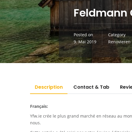
Feldmann G
Posted on
Category
9. Mai 2019
Renovieren
Description
Contact & Tab
Revi
Français:
Yfw.ie
crée le plus grand marché en réseau au monde
nous.