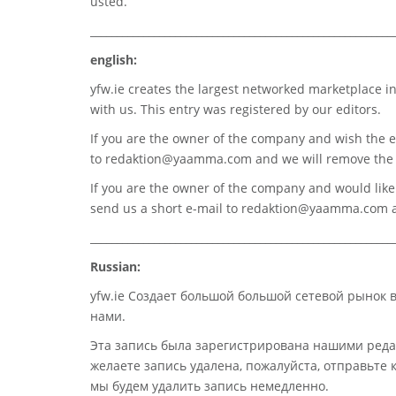
usted.
_________________________________________________________
english:
yfw.ie
creates the largest networked marketplace in
with us. This entry was registered by our editors.
If you are the owner of the company and wish the e
to
redaktion@yaamma.com
and we will remove the 
If you are the owner of the company and would like t
send us a short e-mail to
redaktion@yaamma.com
a
_________________________________________________________
Russian:
yfw.ie Создает большой большой сетевой рынок 
нами.
Эта запись была зарегистрирована нашими реда
желаете запись удалена, пожалуйста, отправьте
мы будем удалить запись немедленно.