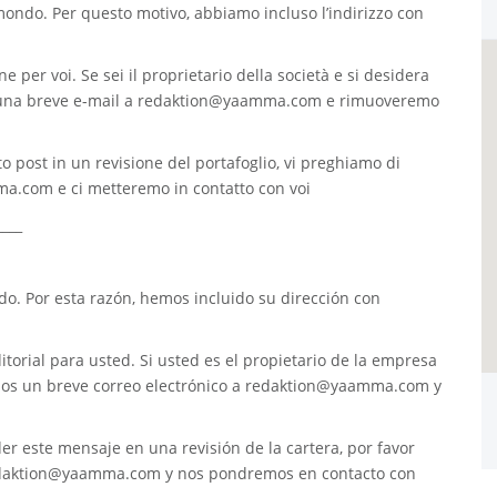
 mondo. Per questo motivo, abbiamo incluso l’indirizzo con
e per voi. Se sei il proprietario della società e si desidera
 una breve e-mail a
redaktion@yaamma.com
e rimuoveremo
o post in un revisione del portafoglio, vi preghiamo di
ma.com
e ci metteremo in contatto con voi
____
. Por esta razón, hemos incluido su dirección con
torial para usted. Si usted es el propietario de la empresa
nos un breve correo electrónico a
redaktion@yaamma.com
y
er este mensaje en una revisión de la cartera, por favor
daktion@yaamma.com
y nos pondremos en contacto con