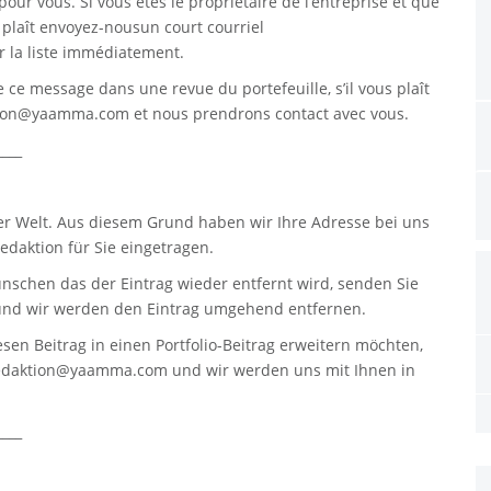
pour vous. Si vous êtes le propriétaire de l’entreprise et que
s plaît envoyez-nousun court courriel
 la liste immédiatement.
re ce message dans une revue du portefeuille, s’il vous plaît
tion@yaamma.com
et nous prendrons contact avec vous.
____
er Welt. Aus diesem Grund haben wir Ihre Adresse bei uns
daktion für Sie eingetragen.
nschen das der Eintrag wieder entfernt wird, senden Sie
nd wir werden den Eintrag umgehend entfernen.
sen Beitrag in einen Portfolio-Beitrag erweitern möchten,
edaktion@yaamma.com
und wir werden uns mit Ihnen in
____