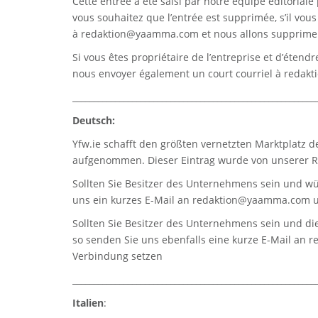
Cette entrée a été saisi par notre équipe éditoriale 
vous souhaitez que l’entrée est supprimée, s’il vou
à
redaktion@yaamma.com
et nous allons supprimer
Si vous êtes propriétaire de l’entreprise et d’étend
nous envoyer également un court courriel à
redak
_________________________________________________________
Deutsch:
Yfw.ie
schafft den größten vernetzten Marktplatz d
aufgenommen. Dieser Eintrag wurde von unserer Re
Sollten Sie Besitzer des Unternehmens sein und wü
uns ein kurzes E-Mail an
redaktion@yaamma.com
u
Sollten Sie Besitzer des Unternehmens sein und die
so senden Sie uns ebenfalls eine kurze E-Mail an
r
Verbindung setzen
_________________________________________________________
Italien
: