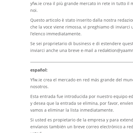
yfw.ie
crea il più grande mercato in rete in tutto il
noi.
Questo articolo è stato inserito dalla nostra redazion
che la voce viene rimossa, vi preghiamo di inviarci
l’elenco immediatamente.
Se sei proprietario di business e di estendere quest
inviarci anche una breve e-mail a
redaktion@yaam
_________________________________________________________
español:
Yfw.ie
crea el mercado en red más grande del mundo
nosotros.
Esta entrada fue introducida por nuestro equipo edi
y desea que la entrada se elimina, por favor, envíe
vamos a eliminar la lista inmediatamente.
Si usted es propietario de la empresa y para extend
envíanos también un breve correo electrónico a
re