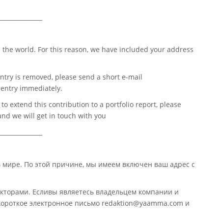
_______________
 the world. For this reason, we have included your address
ntry is removed, please send a short e-mail
entry immediately.
o extend this contribution to a portfolio report, please
nd we will get in touch with you
_______________
в мире. По этой причине, мы имеем включен ваш адрес с
кторами. Есливы являетесь владельцем компании и
 короткое электронное письмо redaktion@yaamma.com и