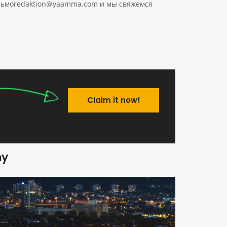
 сьмоredaktion@yaamma.com и мы свяжемся
Claim it now!
ny