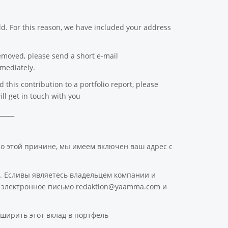
d. For this reason, we have included your address
emoved, please send a short e-mail
mediately.
this contribution to a portfolio report, please
ll get in touch with you
_____
По этой причине, мы имеем включен ваш адрес с
. Есливы являетесь владельцем компании и
ое электронное письмо redaktion@yaamma.com и
ширить этот вклад в портфель