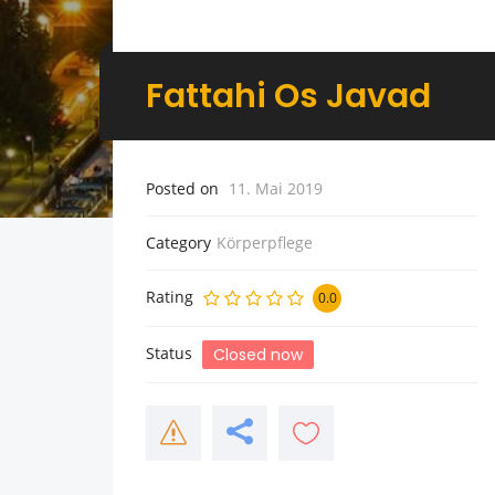
Fattahi Os Javad
Posted on
11. Mai 2019
Category
Körperpflege
Rating
0.0
Status
Closed now