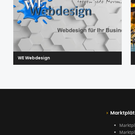
WE Webdesign
Marktplät
Marktpl
Marktpl