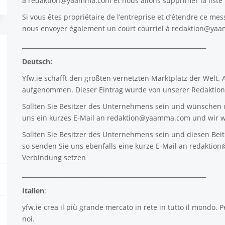
à
redaktion@yaamma.com
et nous allons supprimer la list
Si vous êtes propriétaire de l’entreprise et d’étendre ce mes
nous envoyer également un court courriel à
redaktion@ya
_____________________________________________________________
Deutsch:
Yfw.ie
schafft den größten vernetzten Marktplatz der Welt.
aufgenommen. Dieser Eintrag wurde von unserer Redaktion 
Sollten Sie Besitzer des Unternehmens sein und wünschen d
uns ein kurzes E-Mail an
redaktion@yaamma.com
und wir w
Sollten Sie Besitzer des Unternehmens sein und diesen Beitr
so senden Sie uns ebenfalls eine kurze E-Mail an
redaktio
Verbindung setzen
_____________________________________________________________
Italien
:
yfw.ie
crea il più grande mercato in rete in tutto il mondo. P
noi.