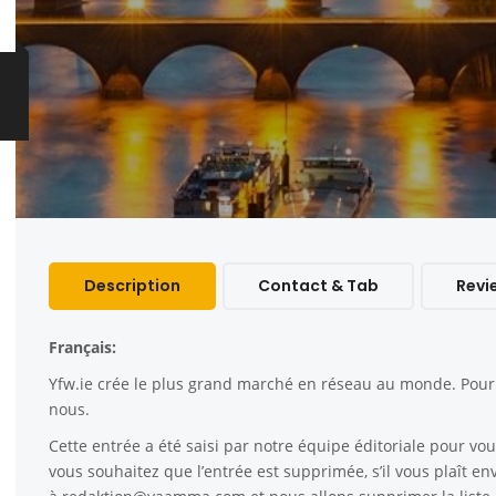
Description
Contact & Tab
Revi
Français:
Yfw.ie
crée le plus grand marché en réseau au monde. Pour c
nous.
Cette entrée a été saisi par notre équipe éditoriale pour vous
vous souhaitez que l’entrée est supprimée, s’il vous plaît e