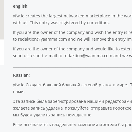
english:
yfw.ie
creates the largest networked marketplace in the worl
with us. This entry was registered by our editors.
If you are the owner of the company and wish the entry is r
to
redaktion@yaamma.com
and we will remove the entry im
If you are the owner of the company and would like to extend 
send us a short e-mail to
redaktion@yaamma.com
and we wi
___________________________________________________________________
Russian:
yfw.ie Создает большой большой сетевой рынок в мире. 
нами.
Эта запись была зарегистрирована нашими редакторами
желаете запись удалена, пожалуйста, отправьте коротк
мы будем удалить запись немедленно.
Если вы являетесь владельцем компании и хотели бы рас