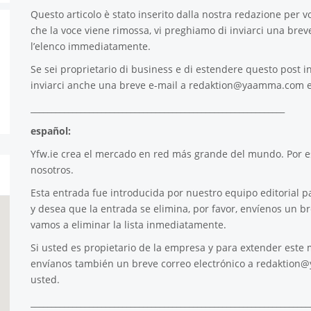
Questo articolo è stato inserito dalla nostra redazione per voi
che la voce viene rimossa, vi preghiamo di inviarci una brev
l’elenco immediatamente.
Se sei proprietario di business e di estendere questo post in
inviarci anche una breve e-mail a
redaktion@yaamma.com
e
_____________________________________________________________
español:
Yfw.ie
crea el mercado en red más grande del mundo. Por es
nosotros.
Esta entrada fue introducida por nuestro equipo editorial pa
y desea que la entrada se elimina, por favor, envíenos un b
vamos a eliminar la lista inmediatamente.
Si usted es propietario de la empresa y para extender este m
envíanos también un breve correo electrónico a
redaktion
usted.
___________________________________________________________________