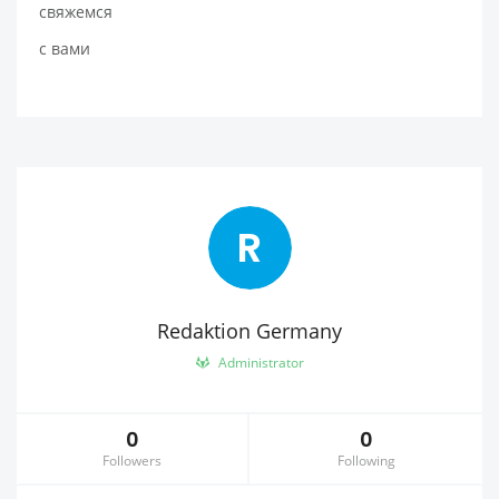
свяжемся
с вами
R
Redaktion Germany
Administrator
0
0
Followers
Following