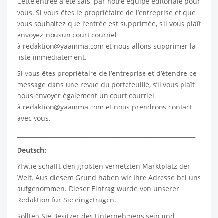
Cette entrée a été saisi par notre équipe éditoriale pour
vous. Si vous êtes le propriétaire de l’entreprise et que
vous souhaitez que l’entrée est supprimée, s’il vous plaît
envoyez-nousun court courriel
à
redaktion@yaamma.com
et nous allons supprimer la
liste immédiatement.
Si vous êtes propriétaire de l’entreprise et d’étendre ce
message dans une revue du portefeuille, s’il vous plaît
nous envoyer également un court courriel
à
redaktion@yaamma.com
et nous prendrons contact
avec vous.
_____________________________________________________________
Deutsch:
Yfw.ie
schafft den größten vernetzten Marktplatz der
Welt. Aus diesem Grund haben wir Ihre Adresse bei uns
aufgenommen. Dieser Eintrag wurde von unserer
Redaktion für Sie eingetragen.
Sollten Sie Besitzer des Unternehmens sein und