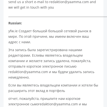
send us a short e-mail to
redaktion@yaamma.com
and
we will get in touch with you
____________________________________________________________________
Russian:
yfw.ie Создает большой большой сетевой рынок в
мире. По этой причине, мы имеем включен ваш
адрес с нами.
Эта запись была зарегистрирована нашими
редакторами. Есливы являетесь владельцем
компании и желаете запись удалена, пожалуйста,
отправьте короткое электронное письмо
redaktion@yaamma.com и мы будем удалить запись
немедленно.
Если вы являетесь владельцем компании и хотели бы
расширить этот вклад в портфель
отчет, пожалуйста, пришлите нам короткое
электронное сьмоredaktion@yaamma.com и мы