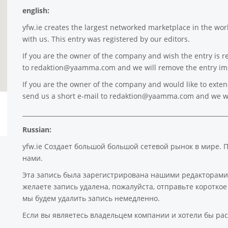
english:
yfw.ie
creates the largest networked marketplace in the worl
with us. This entry was registered by our editors.
If you are the owner of the company and wish the entry is r
to
redaktion@yaamma.com
and we will remove the entry im
If you are the owner of the company and would like to extend 
send us a short e-mail to
redaktion@yaamma.com
and we wi
___________________________________________________________________
Russian:
yfw.ie Создает большой большой сетевой рынок в мире. 
нами.
Эта запись была зарегистрирована нашими редакторами
желаете запись удалена, пожалуйста, отправьте коротк
мы будем удалить запись немедленно.
Если вы являетесь владельцем компании и хотели бы рас