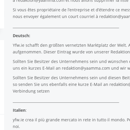
à
redaktion@yaamma.com
et nous allons supprimer la list
Si vous êtes propriétaire de l’entreprise et d’étendre ce mes
nous envoyer également un court courriel à
redaktion@ya
_____________________________________________________________
Deutsch:
Yfw.ie
schafft den größten vernetzten Marktplatz der Welt.
aufgenommen. Dieser Eintrag wurde von unserer Redaktion 
Sollten Sie Besitzer des Unternehmens sein und wünschen d
uns ein kurzes E-Mail an
redaktion@yaamma.com
und wir w
Sollten Sie Besitzer des Unternehmens sein und diesen Beitr
so senden Sie uns ebenfalls eine kurze E-Mail an
redaktio
Verbindung setzen
_____________________________________________________________
Italien
:
yfw.ie
crea il più grande mercato in rete in tutto il mondo. P
noi.