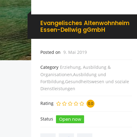
Evangelisches Altenwohnheim
Essen-Dellwig gGmbH
Posted on
9. Mai 2019
Category
Erziehung, Ausbildung &
Organisationen,Ausbildung und
Fortbildung,Gesundheitswesen und soziale
Dienstleistungen
Rating
0.0
Status
Open now