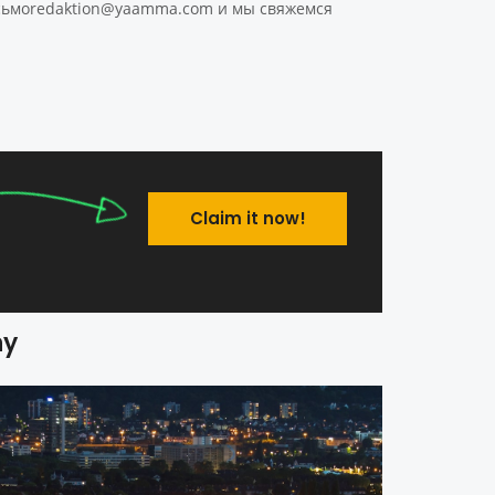
 сьмоredaktion@yaamma.com и мы свяжемся
Claim it now!
ny