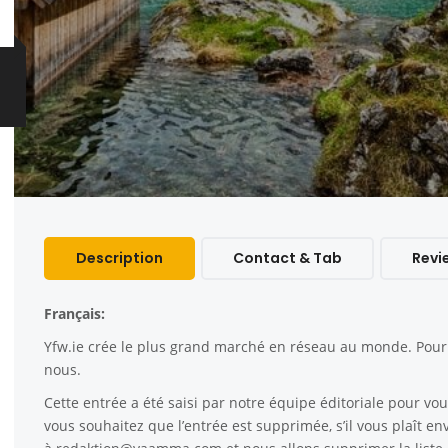
Description
Contact & Tab
Revi
Français:
Yfw.ie
crée le plus grand marché en réseau au monde. Pour c
nous.
Cette entrée a été saisi par notre équipe éditoriale pour vous
vous souhaitez que l’entrée est supprimée, s’il vous plaît e