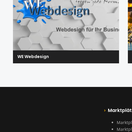
WE Webdesign
Marktplät
Marktpl
Marktpl