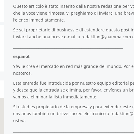
Questo articolo è stato inserito dalla nostra redazione per voi
che la voce viene rimossa, vi preghiamo di inviarci una brev
l’elenco immediatamente.
Se sei proprietario di business e di estendere questo post in
inviarci anche una breve e-mail a
redaktion@yaamma.com
e
_____________________________________________________________
español:
Yfw.ie
crea el mercado en red más grande del mundo. Por es
nosotros.
Esta entrada fue introducida por nuestro equipo editorial pa
y desea que la entrada se elimina, por favor, envíenos un b
vamos a eliminar la lista inmediatamente.
Si usted es propietario de la empresa y para extender este m
envíanos también un breve correo electrónico a
redaktion
usted.
___________________________________________________________________