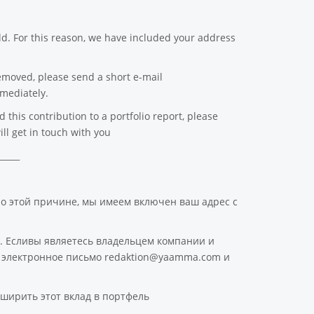
d. For this reason, we have included your address
emoved, please send a short e-mail
mediately.
this contribution to a portfolio report, please
ll get in touch with you
_____
По этой причине, мы имеем включен ваш адрес с
. Есливы являетесь владельцем компании и
ое электронное письмо redaktion@yaamma.com и
ширить этот вклад в портфель