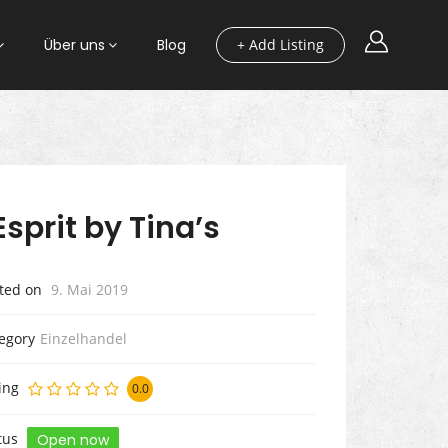
Über uns
Blog
+ Add Listing
Esprit by Tina’s
ted on
9. Mai 2019
egory
Einzelhandel
ing
0.0
tus
Open now