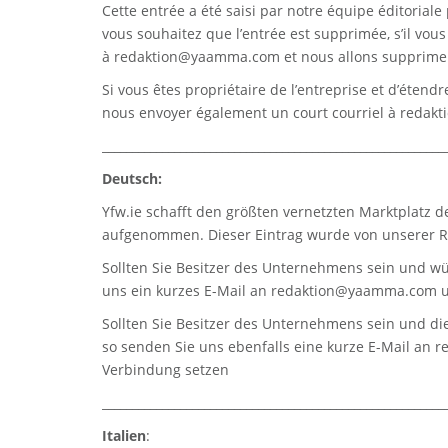
Cette entrée a été saisi par notre équipe éditoriale 
vous souhaitez que l’entrée est supprimée, s’il vou
à
redaktion@yaamma.com
et nous allons supprimer
Si vous êtes propriétaire de l’entreprise et d’étend
nous envoyer également un court courriel à
redak
_________________________________________________________
Deutsch:
Yfw.ie
schafft den größten vernetzten Marktplatz d
aufgenommen. Dieser Eintrag wurde von unserer Re
Sollten Sie Besitzer des Unternehmens sein und wü
uns ein kurzes E-Mail an
redaktion@yaamma.com
u
Sollten Sie Besitzer des Unternehmens sein und die
so senden Sie uns ebenfalls eine kurze E-Mail an
r
Verbindung setzen
_________________________________________________________
Italien
: