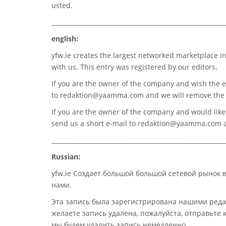
usted.
_________________________________________________________
english:
yfw.ie
creates the largest networked marketplace in
with us. This entry was registered by our editors.
If you are the owner of the company and wish the e
to
redaktion@yaamma.com
and we will remove the 
If you are the owner of the company and would like t
send us a short e-mail to
redaktion@yaamma.com
a
_________________________________________________________
Russian:
yfw.ie Создает большой большой сетевой рынок 
нами.
Эта запись была зарегистрирована нашими реда
желаете запись удалена, пожалуйста, отправьте
мы будем удалить запись немедленно.