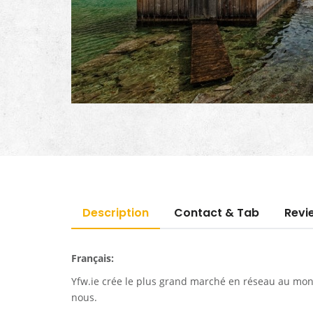
Description
Contact & Tab
Revi
Français:
Yfw.ie
crée le plus grand marché en réseau au monde
nous.