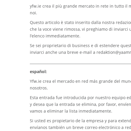
yfw.ie
crea il più grande mercato in rete in tutto il
noi.
Questo articolo è stato inserito dalla nostra redazion
che la voce viene rimossa, vi preghiamo di inviarci
l’elenco immediatamente.
Se sei proprietario di business e di estendere quest
inviarci anche una breve e-mail a
redaktion@yaam
_________________________________________________________
español:
Yfw.ie
crea el mercado en red más grande del mundo
nosotros.
Esta entrada fue introducida por nuestro equipo edi
y desea que la entrada se elimina, por favor, envíe
vamos a eliminar la lista inmediatamente.
Si usted es propietario de la empresa y para extend
envíanos también un breve correo electrónico a
re