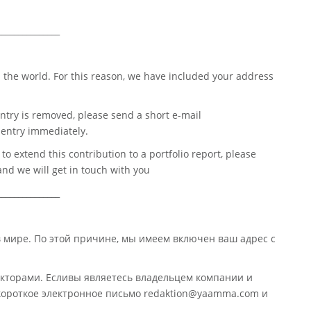
_______________
 the world. For this reason, we have included your address
ntry is removed, please send a short e-mail
entry immediately.
o extend this contribution to a portfolio report, please
nd we will get in touch with you
_______________
в мире. По этой причине, мы имеем включен ваш адрес с
кторами. Есливы являетесь владельцем компании и
 короткое электронное письмо redaktion@yaamma.com и