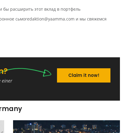
и бы расширить этот вклад в портфель
ктронное сьмоredaktion@yaamma.com и мы свяжемся
n?
Claim it now!
e einer
ermany