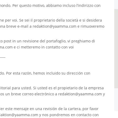
 mondo. Per questo motivo, abbiamo incluso l’indirizzo con
e per voi. Se sei il proprietario della società e si desidera
 una breve e-mail a
redaktion@yaamma.com
e rimuoveremo
o post in un revisione del portafoglio, vi preghiamo di
ma.com
e ci metteremo in contatto con voi
____
. Por esta razón, hemos incluido su dirección con
torial para usted. Si usted es el propietario de la empresa
nos un breve correo electrónico a
redaktion@yaamma.com
y
er este mensaje en una revisión de la cartera, por favor
daktion@yaamma.com
y nos pondremos en contacto con