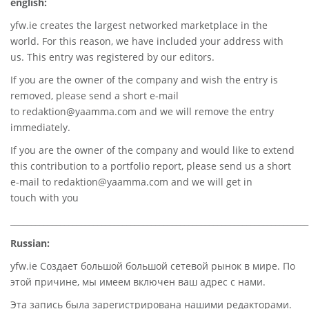
english:
yfw.ie
creates the largest networked marketplace in the
world. For this reason, we have included your address with
us. This entry was registered by our editors.
If you are the owner of the company and wish the entry is
removed, please send a short e-mail
to
redaktion@yaamma.com
and we will remove the entry
immediately.
If you are the owner of the company and would like to extend
this contribution to a portfolio report, please send us a short
e-mail to
redaktion@yaamma.com
and we will get in
touch with you
________________________________________________________________________
Russian:
yfw.ie Создает большой большой сетевой рынок в мире. По
этой причине, мы имеем включен ваш адрес с нами.
Эта запись была зарегистрирована нашими редакторами.