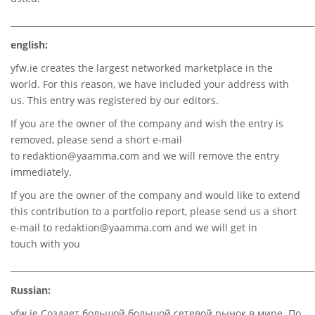
________________________________________________________________________
english:
yfw.ie
creates the largest networked marketplace in the
world. For this reason, we have included your address with
us. This entry was registered by our editors.
If you are the owner of the company and wish the entry is
removed, please send a short e-mail
to
redaktion@yaamma.com
and we will remove the entry
immediately.
If you are the owner of the company and would like to extend
this contribution to a portfolio report, please send us a short
e-mail to
redaktion@yaamma.com
and we will get in
touch with you
________________________________________________________________________
Russian:
yfw.ie Создает большой большой сетевой рынок в мире. По