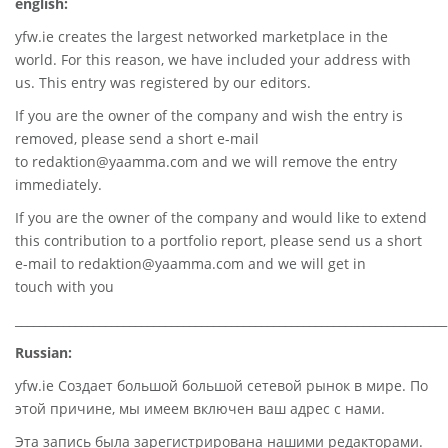
english:
yfw.ie
creates the largest networked marketplace in the
world. For this reason, we have included your address with
us. This entry was registered by our editors.
If you are the owner of the company and wish the entry is
removed, please send a short e-mail
to
redaktion@yaamma.com
and we will remove the entry
immediately.
If you are the owner of the company and would like to extend
this contribution to a portfolio report, please send us a short
e-mail to
redaktion@yaamma.com
and we will get in
touch with you
________________________________________________________________________
Russian:
yfw.ie Создает большой большой сетевой рынок в мире. По
этой причине, мы имеем включен ваш адрес с нами.
Эта запись была зарегистрирована нашими редакторами.