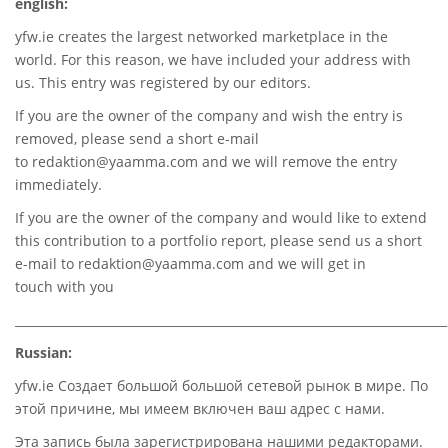
english:
yfw.ie
creates the largest networked marketplace in the
world. For this reason, we have included your address with
us. This entry was registered by our editors.
If you are the owner of the company and wish the entry is
removed, please send a short e-mail
to
redaktion@yaamma.com
and we will remove the entry
immediately.
If you are the owner of the company and would like to extend
this contribution to a portfolio report, please send us a short
e-mail to
redaktion@yaamma.com
and we will get in
touch with you
________________________________________________________________________
Russian:
yfw.ie Создает большой большой сетевой рынок в мире. По
этой причине, мы имеем включен ваш адрес с нами.
Эта запись была зарегистрирована нашими редакторами.