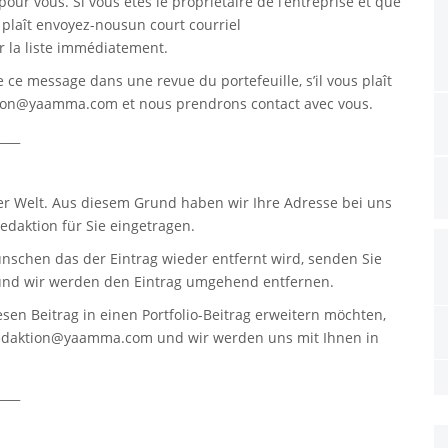
pour vous. Si vous êtes le propriétaire de l’entreprise et que
s plaît envoyez-nousun court courriel
 la liste immédiatement.
re ce message dans une revue du portefeuille, s’il vous plaît
tion@yaamma.com
et nous prendrons contact avec vous.
____
er Welt. Aus diesem Grund haben wir Ihre Adresse bei uns
daktion für Sie eingetragen.
nschen das der Eintrag wieder entfernt wird, senden Sie
nd wir werden den Eintrag umgehend entfernen.
sen Beitrag in einen Portfolio-Beitrag erweitern möchten,
edaktion@yaamma.com
und wir werden uns mit Ihnen in
____