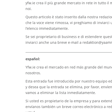
yfw.ie
crea il più grande mercato in rete in tutto il
noi.
Questo articolo è stato inserito dalla nostra redazion
che la voce viene rimossa, vi preghiamo di inviarci
l’elenco immediatamente.
Se sei proprietario di business e di estendere quest
inviarci anche una breve e-mail a
redaktion@yaam
_________________________________________________________
español:
Yfw.ie
crea el mercado en red más grande del mundo
nosotros.
Esta entrada fue introducida por nuestro equipo edi
y desea que la entrada se elimina, por favor, envíe
vamos a eliminar la lista inmediatamente.
Si usted es propietario de la empresa y para extend
envíanos también un breve correo electrónico a
re