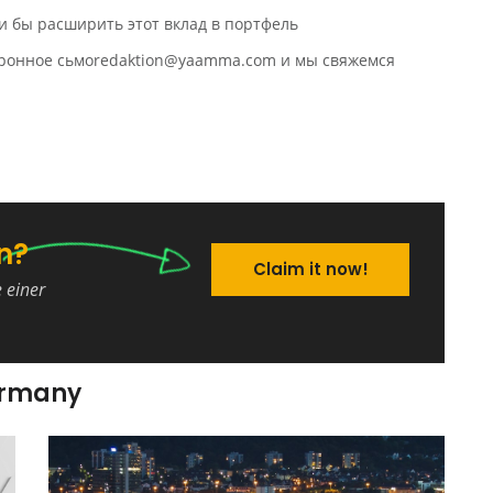
и бы расширить этот вклад в портфель
ктронное сьмоredaktion@yaamma.com и мы свяжемся
n?
Claim it now!
e einer
ermany