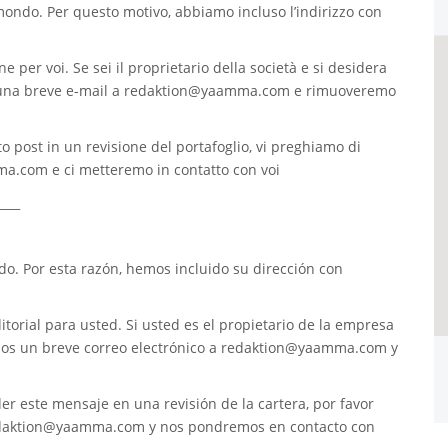
 mondo. Per questo motivo, abbiamo incluso l’indirizzo con
e per voi. Se sei il proprietario della società e si desidera
 una breve e-mail a
redaktion@yaamma.com
e rimuoveremo
o post in un revisione del portafoglio, vi preghiamo di
ma.com
e ci metteremo in contatto con voi
____
. Por esta razón, hemos incluido su dirección con
torial para usted. Si usted es el propietario de la empresa
nos un breve correo electrónico a
redaktion@yaamma.com
y
er este mensaje en una revisión de la cartera, por favor
daktion@yaamma.com
y nos pondremos en contacto con