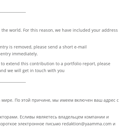
_______________
 the world. For this reason, we have included your address
ntry is removed, please send a short e-mail
entry immediately.
o extend this contribution to a portfolio report, please
nd we will get in touch with you
_______________
в мире. По этой причине, мы имеем включен ваш адрес с
кторами. Есливы являетесь владельцем компании и
 короткое электронное письмо redaktion@yaamma.com и