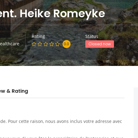
ent. Heike Romeyke
Rating
Status
ealthcare
0.0
Closed now
ew & Rating
. Pour cette raison, nous avons inclus votre adresse avec