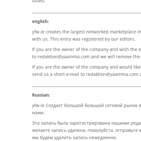
usted.
_________________________________________________________
english:
yfw.ie
creates the largest networked marketplace in
with us. This entry was registered by our editors.
If you are the owner of the company and wish the e
to
redaktion@yaamma.com
and we will remove the 
If you are the owner of the company and would like t
send us a short e-mail to
redaktion@yaamma.com
a
_________________________________________________________
Russian:
yfw.ie Создает большой большой сетевой рынок 
нами.
Эта запись была зарегистрирована нашими реда
желаете запись удалена, пожалуйста, отправьте
мы будем удалить запись немедленно.