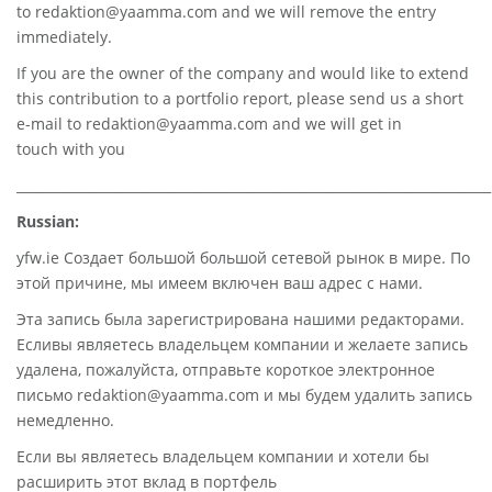
to
redaktion@yaamma.com
and we will remove the entry
immediately.
If you are the owner of the company and would like to extend
this contribution to a portfolio report, please send us a short
e-mail to
redaktion@yaamma.com
and we will get in
touch with you
________________________________________________________________________
Russian:
yfw.ie Создает большой большой сетевой рынок в мире. По
этой причине, мы имеем включен ваш адрес с нами.
Эта запись была зарегистрирована нашими редакторами.
Есливы являетесь владельцем компании и желаете запись
удалена, пожалуйста, отправьте короткое электронное
письмо redaktion@yaamma.com и мы будем удалить запись
немедленно.
Если вы являетесь владельцем компании и хотели бы
расширить этот вклад в портфель