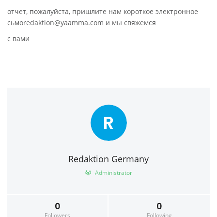
отчет, пожалуйста, пришлите нам короткое электронное
сьмоredaktion@yaamma.com и мы свяжемся
с вами
R
Redaktion Germany
Administrator
0
0
Followers
Following