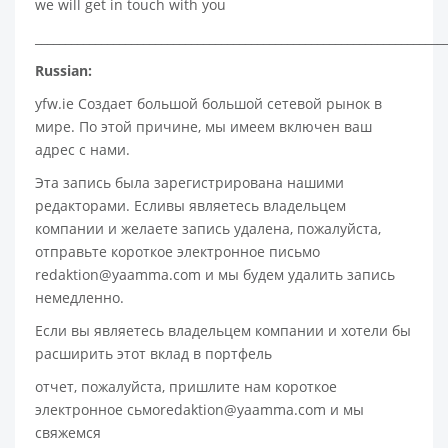
we will get in touch with you
____________________________________________________________________
Russian:
yfw.ie Создает большой большой сетевой рынок в
мире. По этой причине, мы имеем включен ваш
адрес с нами.
Эта запись была зарегистрирована нашими
редакторами. Есливы являетесь владельцем
компании и желаете запись удалена, пожалуйста,
отправьте короткое электронное письмо
redaktion@yaamma.com и мы будем удалить запись
немедленно.
Если вы являетесь владельцем компании и хотели бы
расширить этот вклад в портфель
отчет, пожалуйста, пришлите нам короткое
электронное сьмоredaktion@yaamma.com и мы
свяжемся