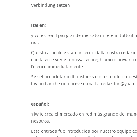
Verbindung setzen
_________________________________________________________
Italien
:
yfw.ie
crea il più grande mercato in rete in tutto il
noi.
Questo articolo è stato inserito dalla nostra redazion
che la voce viene rimossa, vi preghiamo di inviarci
l’elenco immediatamente.
Se sei proprietario di business e di estendere quest
inviarci anche una breve e-mail a
redaktion@yaam
_________________________________________________________
español:
Yfw.ie
crea el mercado en red más grande del mundo
nosotros.
Esta entrada fue introducida por nuestro equipo edi