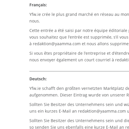
Français:
Yfw.ie
crée le plus grand marché en réseau au monde
nous.
Cette entrée a été saisi par notre équipe éditoriale 
vous souhaitez que l’entrée est supprimée, s’il vou
à
redaktion@yaamma.com
et nous allons supprimer
Si vous êtes propriétaire de l’entreprise et d’étend
nous envoyer également un court courriel à
redak
_________________________________________________________
Deutsch:
Yfw.ie
schafft den größten vernetzten Marktplatz d
aufgenommen. Dieser Eintrag wurde von unserer Re
Sollten Sie Besitzer des Unternehmens sein und wü
uns ein kurzes E-Mail an
redaktion@yaamma.com
u
Sollten Sie Besitzer des Unternehmens sein und die
so senden Sie uns ebenfalls eine kurze E-Mail an
r