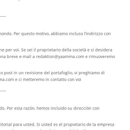
____
 mondo. Per questo motivo, abbiamo incluso l’indirizzo con
e per voi. Se sei il proprietario della società e si desidera
 una breve e-mail a
redaktion@yaamma.com
e rimuoveremo
o post in un revisione del portafoglio, vi preghiamo di
ma.com
e ci metteremo in contatto con voi
____
. Por esta razón, hemos incluido su dirección con
torial para usted. Si usted es el propietario de la empresa