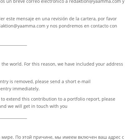
nos un breve correo electrónico a
redaktion@yaamma.com
y
er este mensaje en una revisión de la cartera, por favor
daktion@yaamma.com
y nos pondremos en contacto con
_______________
 the world. For this reason, we have included your address
ntry is removed, please send a short e-mail
entry immediately.
o extend this contribution to a portfolio report, please
nd we will get in touch with you
_______________
в мире. По этой причине, мы имеем включен ваш адрес с