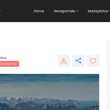
Home
Newsportale
Marktplätze
atus
Closed now