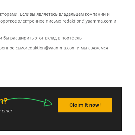
кторами. Есливы являетесь владельцем компании и
 короткое электронное письмо redaktion@yaamma.com и
и бы расширить этот вклад в портфель
ктронное сьмоredaktion@yaamma.com и мы свяжемся
n?
Claim it now!
e einer