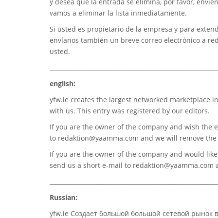
y desea que la entrada se elimina, por favor, envíe
vamos a eliminar la lista inmediatamente.
Si usted es propietario de la empresa y para extend
envíanos también un breve correo electrónico a
re
usted.
_________________________________________________________
english:
yfw.ie
creates the largest networked marketplace in
with us. This entry was registered by our editors.
If you are the owner of the company and wish the e
to
redaktion@yaamma.com
and we will remove the 
If you are the owner of the company and would like t
send us a short e-mail to
redaktion@yaamma.com
a
_________________________________________________________
Russian:
yfw.ie Создает большой большой сетевой рынок 