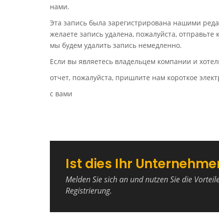
нами.
Эта запись была зарегистрирована нашими реда
желаете запись удалена, пожалуйста, отправьте
мы будем удалить запись немедленно.
Если вы являетесь владельцем компании и хотел
отчет, пожалуйста, пришлите нам короткое эле
с вами
Ist dies Ihr Unternehme
Melden Sie sich an und nutzen Sie die Vorteil
Registrierung.