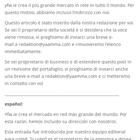
yfw.ie
crea il più grande mercato in rete in tutto il mondo. Per
questo motivo, abbiamo incluso l’indirizzo con noi.
Questo articolo è stato inserito dalla nostra redazione per voi.
Se sei il proprietario della società e si desidera che la voce
viene rimossa, vi preghiamo di inviarci una breve e-
mail a
redaktion@yaamma.com
e rimuoveremo l’elenco
immediatamente.
Se sei proprietario di business e di estendere questo post in
un revisione del portafoglio, vi preghiamo di inviarci anche
una breve e-mail a
redaktion@yaamma.com
e ci metteremo
in contatto con voi
_____________________________________________________________
español:
Yfw.ie
crea el mercado en red más grande del mundo. Por
esta razón, hemos incluido su dirección con nosotros.
Esta entrada fue introducida por nuestro equipo editorial
para usted. Si usted es el propietario de la empresa y desea