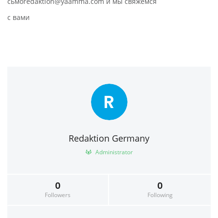
сьмоredaktion@yaamma.com и мы свяжемся
с вами
R
Redaktion Germany
Administrator
0
0
Followers
Following