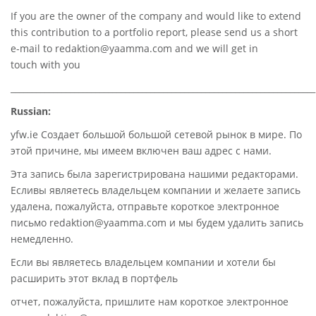
If you are the owner of the company and would like to extend
this contribution to a portfolio report, please send us a short
e-mail to
redaktion@yaamma.com
and we will get in
touch with you
________________________________________________________________________
Russian:
yfw.ie Создает большой большой сетевой рынок в мире. По
этой причине, мы имеем включен ваш адрес с нами.
Эта запись была зарегистрирована нашими редакторами.
Есливы являетесь владельцем компании и желаете запись
удалена, пожалуйста, отправьте короткое электронное
письмо redaktion@yaamma.com и мы будем удалить запись
немедленно.
Если вы являетесь владельцем компании и хотели бы
расширить этот вклад в портфель
отчет, пожалуйста, пришлите нам короткое электронное