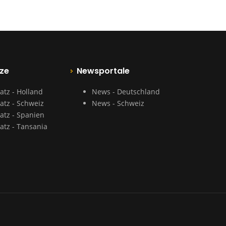
ze
Newsportale
atz - Holland
News - Deutschland
atz - Schweiz
News - Schweiz
atz - Spanien
atz - Tansania