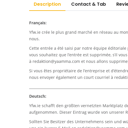
Description
Contact & Tab
Revi
Français:
Yfw.ie
crée le plus grand marché en réseau au monde
nous.
Cette entrée a été saisi par notre équipe éditoriale 
vous souhaitez que l’entrée est supprimée, s’il vou
à
redaktion@yaamma.com
et nous allons supprimer
Si vous êtes propriétaire de l’entreprise et d’étend
nous envoyer également un court courriel à
redak
_________________________________________________________
Deutsch:
Yfw.ie
schafft den größten vernetzten Marktplatz d
aufgenommen. Dieser Eintrag wurde von unserer Re
Sollten Sie Besitzer des Unternehmens sein und wü