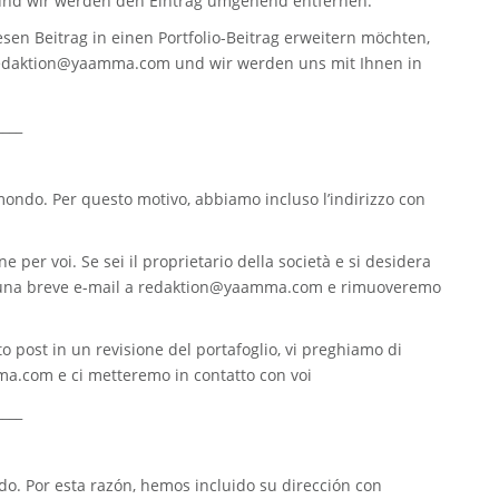
nd wir werden den Eintrag umgehend entfernen.
sen Beitrag in einen Portfolio-Beitrag erweitern möchten,
edaktion@yaamma.com
und wir werden uns mit Ihnen in
____
 mondo. Per questo motivo, abbiamo incluso l’indirizzo con
e per voi. Se sei il proprietario della società e si desidera
 una breve e-mail a
redaktion@yaamma.com
e rimuoveremo
o post in un revisione del portafoglio, vi preghiamo di
ma.com
e ci metteremo in contatto con voi
____
. Por esta razón, hemos incluido su dirección con