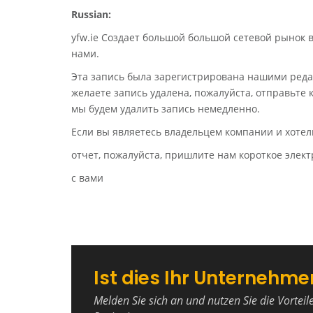
Russian:
yfw.ie Создает большой большой сетевой рынок 
нами.
Эта запись была зарегистрирована нашими реда
желаете запись удалена, пожалуйста, отправьте
мы будем удалить запись немедленно.
Если вы являетесь владельцем компании и хотел
отчет, пожалуйста, пришлите нам короткое эле
с вами
Ist dies Ihr Unternehme
Melden Sie sich an und nutzen Sie die Vorteil