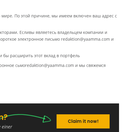
в мире. По этой причине, мы имеем включен ваш адрес с
кторами. Есливы являетесь владельцем компании и
 короткое электронное письмо redaktion@yaamma.com и
и бы расширить этот вклад в портфель
ктронное сьмоredaktion@yaamma.com и мы свяжемся
n?
Claim it now!
e einer