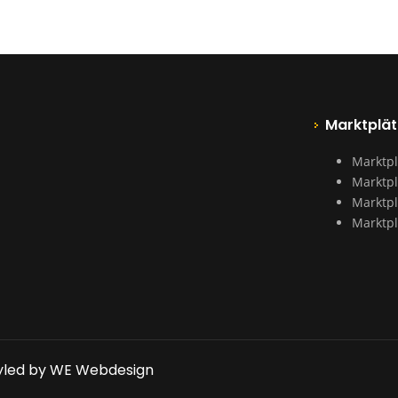
Marktplät
Marktpl
Marktpl
Marktpl
Marktpl
yled by WE Webdesign