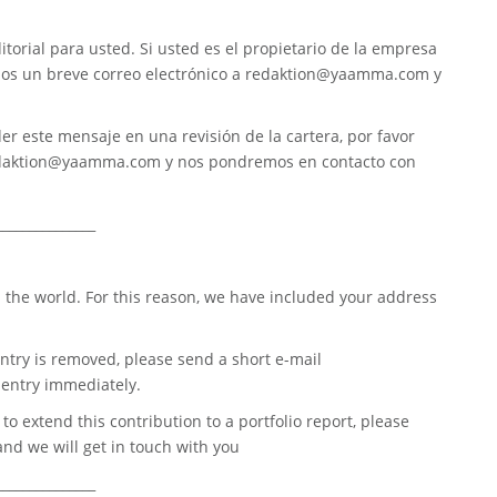
torial para usted. Si usted es el propietario de la empresa
nos un breve correo electrónico a
redaktion@yaamma.com
y
er este mensaje en una revisión de la cartera, por favor
daktion@yaamma.com
y nos pondremos en contacto con
_______________
 the world. For this reason, we have included your address
ntry is removed, please send a short e-mail
entry immediately.
o extend this contribution to a portfolio report, please
nd we will get in touch with you
_______________