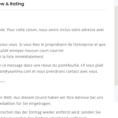
ew & Rating
. Pour cette raison, nous avons inclus votre adresse avec
pour vous. Si vous êtes le propriétaire de l’entreprise et que
s plaît envoyez-nousun court courriel
 la liste immédiatement.
re ce message dans une revue du portefeuille, s’il vous plaît
tion@yaamma.com
et nous prendrons contact avec vous.
____
er Welt. Aus diesem Grund haben wir Ihre Adresse bei uns
daktion für Sie eingetragen.
nschen das der Eintrag wieder entfernt wird, senden Sie