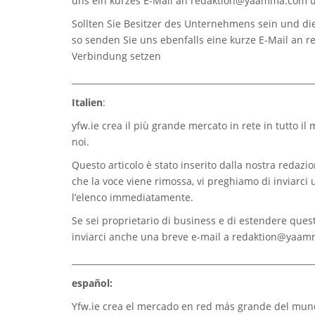
uns ein kurzes E-Mail an
redaktion@yaamma.com
u
Sollten Sie Besitzer des Unternehmens sein und die
so senden Sie uns ebenfalls eine kurze E-Mail an
r
Verbindung setzen
_________________________________________________________
Italien
:
yfw.ie
crea il più grande mercato in rete in tutto il
noi.
Questo articolo è stato inserito dalla nostra redazion
che la voce viene rimossa, vi preghiamo di inviarci
l’elenco immediatamente.
Se sei proprietario di business e di estendere quest
inviarci anche una breve e-mail a
redaktion@yaam
_________________________________________________________
español:
Yfw.ie
crea el mercado en red más grande del mundo