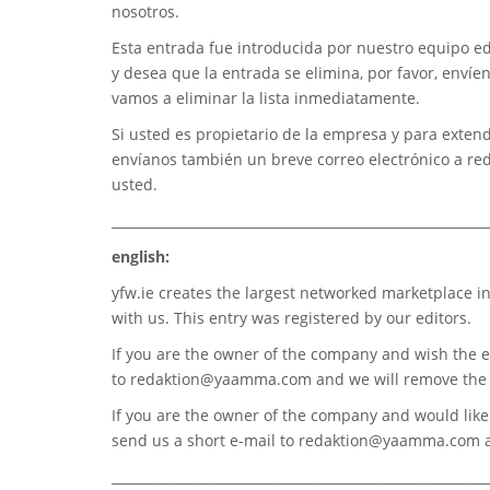
nosotros.
Esta entrada fue introducida por nuestro equipo edi
y desea que la entrada se elimina, por favor, envíe
vamos a eliminar la lista inmediatamente.
Si usted es propietario de la empresa y para extend
envíanos también un breve correo electrónico a
re
usted.
_________________________________________________________
english:
yfw.ie
creates the largest networked marketplace in
with us. This entry was registered by our editors.
If you are the owner of the company and wish the e
to
redaktion@yaamma.com
and we will remove the 
If you are the owner of the company and would like t
send us a short e-mail to
redaktion@yaamma.com
a
_________________________________________________________