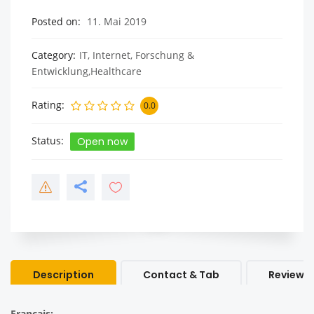
Posted on
11. Mai 2019
Category
IT, Internet, Forschung &
Entwicklung,Healthcare
Rating
0.0
Status
Open now
Description
Contact & Tab
Review &
Français: