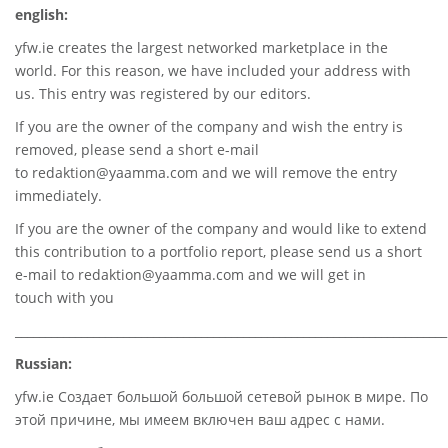
english:
yfw.ie
creates the largest networked marketplace in the
world. For this reason, we have included your address with
us. This entry was registered by our editors.
If you are the owner of the company and wish the entry is
removed, please send a short e-mail
to
redaktion@yaamma.com
and we will remove the entry
immediately.
If you are the owner of the company and would like to extend
this contribution to a portfolio report, please send us a short
e-mail to
redaktion@yaamma.com
and we will get in
touch with you
________________________________________________________________________
Russian:
yfw.ie Создает большой большой сетевой рынок в мире. По
этой причине, мы имеем включен ваш адрес с нами.