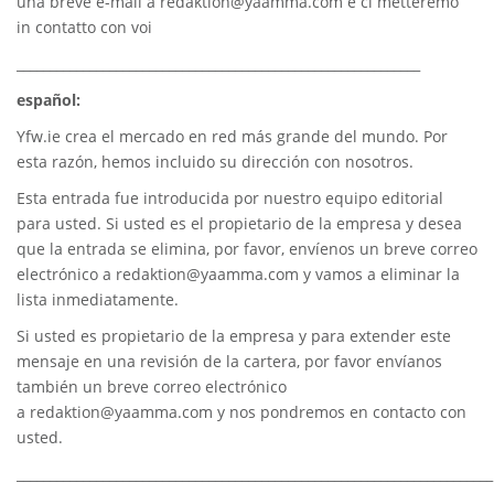
una breve e-mail a
redaktion@yaamma.com
e ci metteremo
in contatto con voi
_____________________________________________________________
español:
Yfw.ie
crea el mercado en red más grande del mundo. Por
esta razón, hemos incluido su dirección con nosotros.
Esta entrada fue introducida por nuestro equipo editorial
para usted. Si usted es el propietario de la empresa y desea
que la entrada se elimina, por favor, envíenos un breve correo
electrónico a
redaktion@yaamma.com
y vamos a eliminar la
lista inmediatamente.
Si usted es propietario de la empresa y para extender este
mensaje en una revisión de la cartera, por favor envíanos
también un breve correo electrónico
a
redaktion@yaamma.com
y nos pondremos en contacto con
usted.
________________________________________________________________________