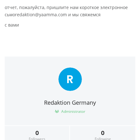
отчет, пожалуйста, пришлите нам короткое электронное
сьмоredaktion@yaamma.com и мы свяжемся
с вами
R
Redaktion Germany
Administrator
0
0
Followers
Following