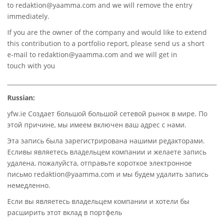
to
redaktion@yaamma.com
and we will remove the entry
immediately.
If you are the owner of the company and would like to extend
this contribution to a portfolio report, please send us a short
e-mail to
redaktion@yaamma.com
and we will get in
touch with you
________________________________________________________________________
Russian:
yfw.ie Создает большой большой сетевой рынок в мире. По
этой причине, мы имеем включен ваш адрес с нами.
Эта запись была зарегистрирована нашими редакторами.
Есливы являетесь владельцем компании и желаете запись
удалена, пожалуйста, отправьте короткое электронное
письмо redaktion@yaamma.com и мы будем удалить запись
немедленно.
Если вы являетесь владельцем компании и хотели бы
расширить этот вклад в портфель