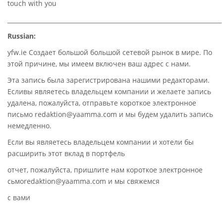
touch with you
________________________________________________________________________
Russian:
yfw.ie Создает большой большой сетевой рынок в мире. По
этой причине, мы имеем включен ваш адрес с нами.
Эта запись была зарегистрирована нашими редакторами.
Есливы являетесь владельцем компании и желаете запись
удалена, пожалуйста, отправьте короткое электронное
письмо redaktion@yaamma.com и мы будем удалить запись
немедленно.
Если вы являетесь владельцем компании и хотели бы
расширить этот вклад в портфель
отчет, пожалуйста, пришлите нам короткое электронное
сьмоredaktion@yaamma.com и мы свяжемся
с вами