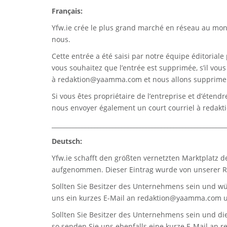
Français:
Yfw.ie
crée le plus grand marché en réseau au monde
nous.
Cette entrée a été saisi par notre équipe éditoriale 
vous souhaitez que l’entrée est supprimée, s’il vou
à
redaktion@yaamma.com
et nous allons supprimer
Si vous êtes propriétaire de l’entreprise et d’étend
nous envoyer également un court courriel à
redak
_________________________________________________________
Deutsch:
Yfw.ie
schafft den größten vernetzten Marktplatz d
aufgenommen. Dieser Eintrag wurde von unserer Re
Sollten Sie Besitzer des Unternehmens sein und wü
uns ein kurzes E-Mail an
redaktion@yaamma.com
u
Sollten Sie Besitzer des Unternehmens sein und die
so senden Sie uns ebenfalls eine kurze E-Mail an
r