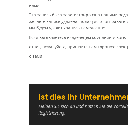
нами.
Эта запись была зарегистрирована нашими реда
желаете запись удалена, пожалуйста, отправьте
мы будем удалить запись немедленно.
Если вы являетесь владельцем компании и хотел
отчет, пожалуйста, пришлите нам короткое эле
с вами
Ist dies Ihr Unternehme
Melden Sie sich an und nutzen Sie die Vorteil
Registrierung.