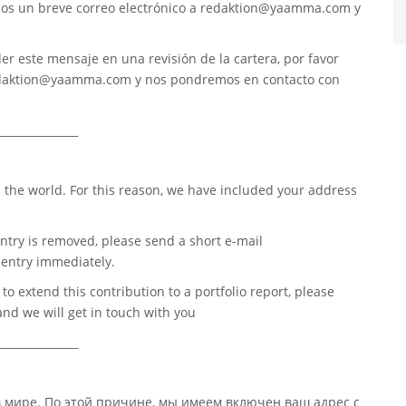
nos un breve correo electrónico a
redaktion@yaamma.com
y
er este mensaje en una revisión de la cartera, por favor
daktion@yaamma.com
y nos pondremos en contacto con
_______________
 the world. For this reason, we have included your address
ntry is removed, please send a short e-mail
entry immediately.
o extend this contribution to a portfolio report, please
nd we will get in touch with you
_______________
в мире. По этой причине, мы имеем включен ваш адрес с