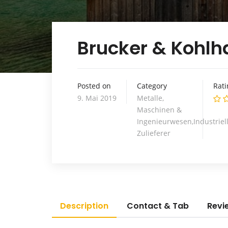
Brucker & Kohl
Posted on
Category
Rati
9. Mai 2019
Metalle,
Maschinen &
Ingenieurwesen,Industriel
Zulieferer
Description
Contact & Tab
Revi