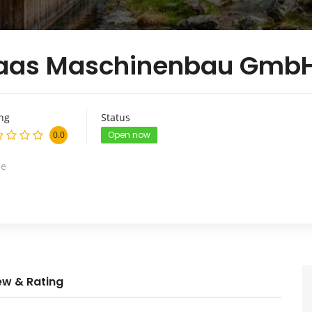
haas Maschinenbau Gmb
ng
Status
0.0
Open now
le
ew & Rating