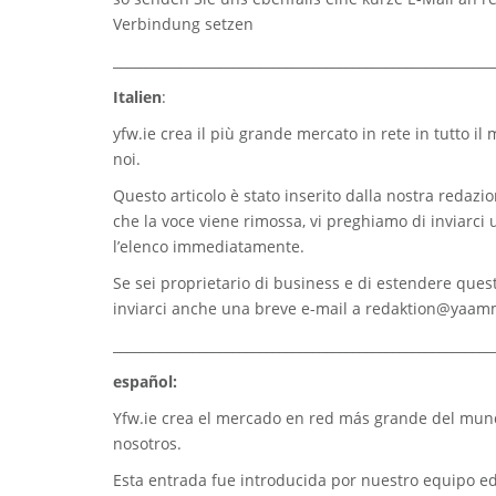
Verbindung setzen
_________________________________________________________
Italien
:
yfw.ie
crea il più grande mercato in rete in tutto il
noi.
Questo articolo è stato inserito dalla nostra redazion
che la voce viene rimossa, vi preghiamo di inviarci
l’elenco immediatamente.
Se sei proprietario di business e di estendere quest
inviarci anche una breve e-mail a
redaktion@yaam
_________________________________________________________
español:
Yfw.ie
crea el mercado en red más grande del mundo
nosotros.
Esta entrada fue introducida por nuestro equipo edi