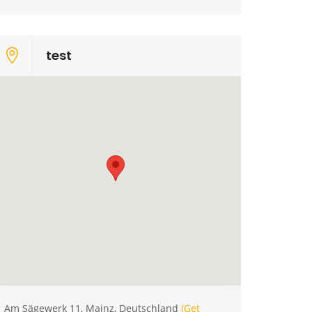
test
Am Sägewerk 11, Mainz, Deutschland
(Get