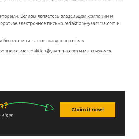
кторами. Есливы являетесь владельцем компании и
 короткое электронное письмо redaktion@yaamma.com и
и бы расширить этот вклад в портфель
ктронное сьмоredaktion@yaamma.com и мы свяжемся
n?
Claim it now!
e einer