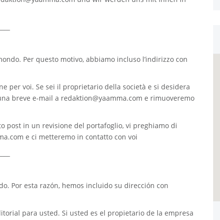
____
 mondo. Per questo motivo, abbiamo incluso l’indirizzo con
e per voi. Se sei il proprietario della società e si desidera
 una breve e-mail a
redaktion@yaamma.com
e rimuoveremo
o post in un revisione del portafoglio, vi preghiamo di
ma.com
e ci metteremo in contatto con voi
____
. Por esta razón, hemos incluido su dirección con
torial para usted. Si usted es el propietario de la empresa