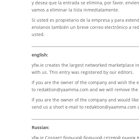
y desea que la entrada se elimina, por favor, envíe
vamos a eliminar la lista inmediatamente.
Si usted es propietario de la empresa y para extend
envíanos también un breve correo electrónico a
re
usted.
_________________________________________________________
english:
yfw.ie
creates the largest networked marketplace in
with us. This entry was registered by our editors.
If you are the owner of the company and wish the e
to
redaktion@yaamma.com
and we will remove the 
If you are the owner of the company and would like t
send us a short e-mail to
redaktion@yaamma.com
a
_________________________________________________________
Russian:
yfw.ie Создает большой большой сетевой рынок 