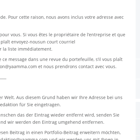
. Pour cette raison, nous avons inclus votre adresse avec
pour vous. Si vous êtes le propriétaire de l’entreprise et que
s plaît envoyez-nousun court courriel
 la liste immédiatement.
re ce message dans une revue du portefeuille, s’il vous plaît
tion@yaamma.com
et nous prendrons contact avec vous.
____
er Welt. Aus diesem Grund haben wir Ihre Adresse bei uns
daktion für Sie eingetragen.
nschen das der Eintrag wieder entfernt wird, senden Sie
nd wir werden den Eintrag umgehend entfernen.
sen Beitrag in einen Portfolio-Beitrag erweitern möchten,
edaktion@yaamma.com
und wir werden uns mit Ihnen in