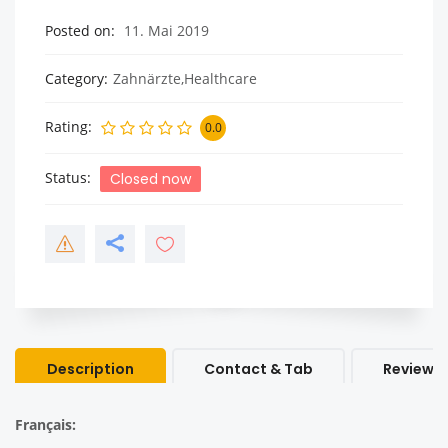
Posted on
11. Mai 2019
Category
Zahnärzte,Healthcare
Rating
0.0
Status
Closed now
Description
Contact & Tab
Review &
Français: