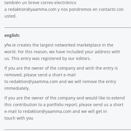
también un breve correo electrónico
a
redaktion@yaamma.com
y nos pondremos en contacto con
usted.
________________________________________________________________________
english:
yfw.ie
creates the largest networked marketplace in the
world. For this reason, we have included your address with
us. This entry was registered by our editors.
If you are the owner of the company and wish the entry is
removed, please send a short e-mail
to
redaktion@yaamma.com
and we will remove the entry
immediately.
If you are the owner of the company and would like to extend
this contribution to a portfolio report, please send us a short
e-mail to
redaktion@yaamma.com
and we will get in
touch with you
________________________________________________________________________