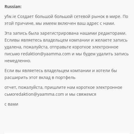
Russian:
yfw.ie Создает большой большой сетевой рынок в мире. По
этой причине, мы имеем включен ваш адрес с нами.
Эта запись была зарегистрирована нашими редакторами.
Есливы являетесь владельцем компании и желаете запись
удалена, пожалуйста, отправьте короткое электронное
письмо redaktion@yaamma.com и мы будем удалить запись
немедленно.
Если вы являетесь владельцем компании и хотели бы
расширить этот вклад в портфель
отчет, пожалуйста, пришлите нам короткое электронное
сьмоredaktion@yaamma.com и мы свяжемся
с вами