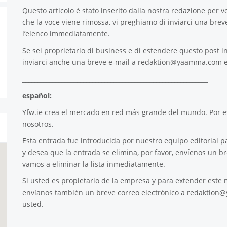
Questo articolo è stato inserito dalla nostra redazione per voi
che la voce viene rimossa, vi preghiamo di inviarci una brev
l’elenco immediatamente.
Se sei proprietario di business e di estendere questo post in
inviarci anche una breve e-mail a
redaktion@yaamma.com
e
_____________________________________________________________
español:
Yfw.ie
crea el mercado en red más grande del mundo. Por es
nosotros.
Esta entrada fue introducida por nuestro equipo editorial pa
y desea que la entrada se elimina, por favor, envíenos un b
vamos a eliminar la lista inmediatamente.
Si usted es propietario de la empresa y para extender este m
envíanos también un breve correo electrónico a
redaktion
usted.
___________________________________________________________________