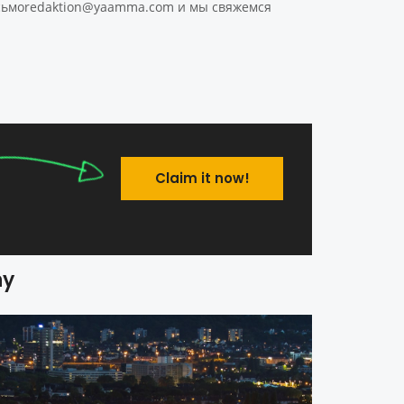
 сьмоredaktion@yaamma.com и мы свяжемся
Claim it now!
ny