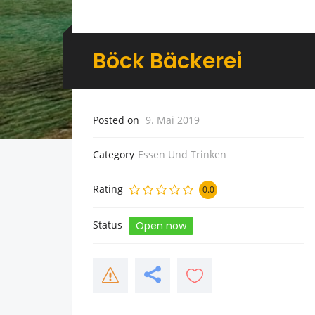
Böck Bäckerei
Posted on
9. Mai 2019
Category
Essen Und Trinken
Rating
0.0
Status
Open now