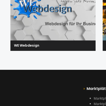
WE Webdesign
Marktplät
Marktpl
Marktpl