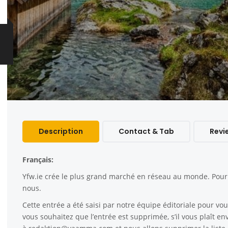
Description
Contact & Tab
Revi
Français:
Yfw.ie
crée le plus grand marché en réseau au monde. Pour c
nous.
Cette entrée a été saisi par notre équipe éditoriale pour vous
vous souhaitez que l’entrée est supprimée, s’il vous plaît e