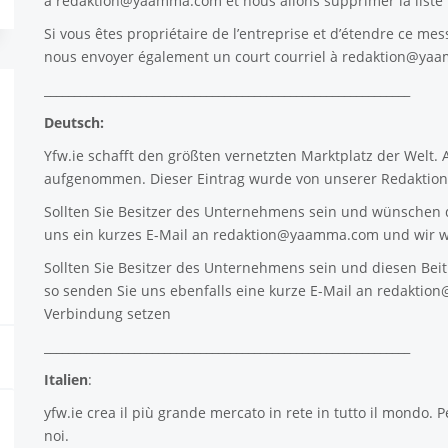
à
redaktion@yaamma.com
et nous allons supprimer la list
Si vous êtes propriétaire de l’entreprise et d’étendre ce mes
nous envoyer également un court courriel à
redaktion@ya
_____________________________________________________________
Deutsch:
Yfw.ie
schafft den größten vernetzten Marktplatz der Welt.
aufgenommen. Dieser Eintrag wurde von unserer Redaktion 
Sollten Sie Besitzer des Unternehmens sein und wünschen d
uns ein kurzes E-Mail an
redaktion@yaamma.com
und wir w
Sollten Sie Besitzer des Unternehmens sein und diesen Beitr
so senden Sie uns ebenfalls eine kurze E-Mail an
redaktio
Verbindung setzen
_____________________________________________________________
Italien
:
yfw.ie
crea il più grande mercato in rete in tutto il mondo. P
noi.