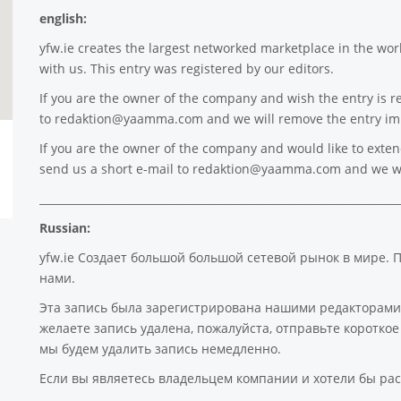
english:
yfw.ie
creates the largest networked marketplace in the worl
with us. This entry was registered by our editors.
If you are the owner of the company and wish the entry is r
to
redaktion@yaamma.com
and we will remove the entry im
If you are the owner of the company and would like to extend 
send us a short e-mail to
redaktion@yaamma.com
and we wi
___________________________________________________________________
Russian:
yfw.ie Создает большой большой сетевой рынок в мире. 
нами.
Эта запись была зарегистрирована нашими редакторами
желаете запись удалена, пожалуйста, отправьте коротк
мы будем удалить запись немедленно.
Если вы являетесь владельцем компании и хотели бы рас