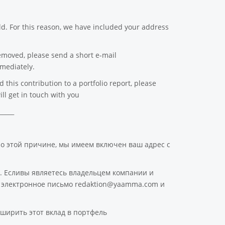
d. For this reason, we have included your address
emoved, please send a short e-mail
mediately.
this contribution to a portfolio report, please
ll get in touch with you
_____
По этой причине, мы имеем включен ваш адрес с
. Есливы являетесь владельцем компании и
ое электронное письмо redaktion@yaamma.com и
ширить этот вклад в портфель