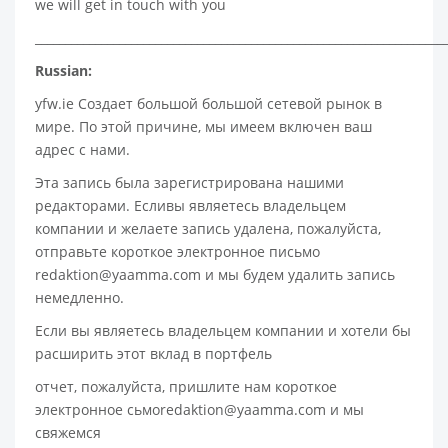
we will get in touch with you
____________________________________________________________________
Russian:
yfw.ie Создает большой большой сетевой рынок в
мире. По этой причине, мы имеем включен ваш
адрес с нами.
Эта запись была зарегистрирована нашими
редакторами. Есливы являетесь владельцем
компании и желаете запись удалена, пожалуйста,
отправьте короткое электронное письмо
redaktion@yaamma.com и мы будем удалить запись
немедленно.
Если вы являетесь владельцем компании и хотели бы
расширить этот вклад в портфель
отчет, пожалуйста, пришлите нам короткое
электронное сьмоredaktion@yaamma.com и мы
свяжемся