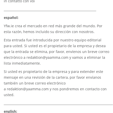
in contatto con voi
_____________________________________________________________
español:
Yfw.ie
crea el mercado en red más grande del mundo. Por
esta razón, hemos incluido su dirección con nosotros.
Esta entrada fue introducida por nuestro equipo editorial
para usted. Si usted es el propietario de la empresa y desea
que la entrada se elimina, por favor, envíenos un breve correo
electrónico a
redaktion@yaamma.com
y vamos a eliminar la
lista inmediatamente.
Si usted es propietario de la empresa y para extender este
mensaje en una revisión de la cartera, por favor envíanos
también un breve correo electrónico
a
redaktion@yaamma.com
y nos pondremos en contacto con
usted.
________________________________________________________________________
english: