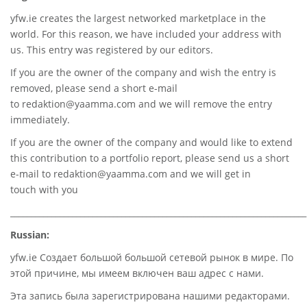
yfw.ie
creates the largest networked marketplace in the
world. For this reason, we have included your address with
us. This entry was registered by our editors.
If you are the owner of the company and wish the entry is
removed, please send a short e-mail
to
redaktion@yaamma.com
and we will remove the entry
immediately.
If you are the owner of the company and would like to extend
this contribution to a portfolio report, please send us a short
e-mail to
redaktion@yaamma.com
and we will get in
touch with you
________________________________________________________________________
Russian:
yfw.ie Создает большой большой сетевой рынок в мире. По
этой причине, мы имеем включен ваш адрес с нами.
Эта запись была зарегистрирована нашими редакторами.