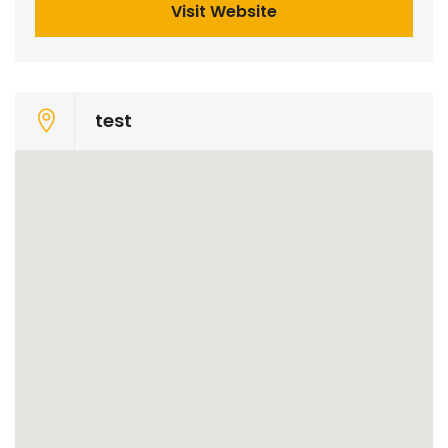
Visit Website
test