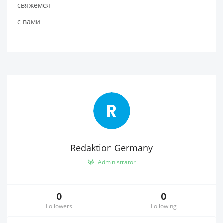
свяжемся
с вами
R
Redaktion Germany
Administrator
0
0
Followers
Following