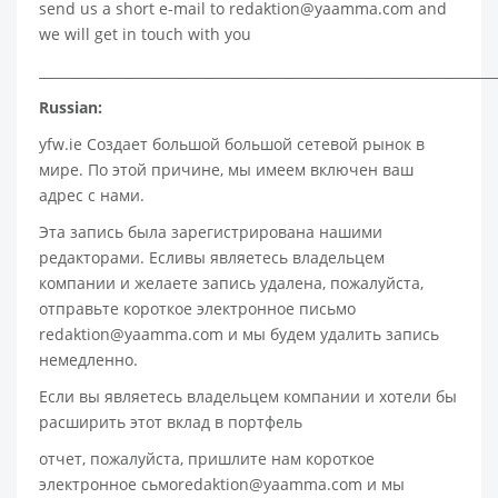
send us a short e-mail to
redaktion@yaamma.com
and
we will get in touch with you
____________________________________________________________________
Russian:
yfw.ie Создает большой большой сетевой рынок в
мире. По этой причине, мы имеем включен ваш
адрес с нами.
Эта запись была зарегистрирована нашими
редакторами. Есливы являетесь владельцем
компании и желаете запись удалена, пожалуйста,
отправьте короткое электронное письмо
redaktion@yaamma.com и мы будем удалить запись
немедленно.
Если вы являетесь владельцем компании и хотели бы
расширить этот вклад в портфель
отчет, пожалуйста, пришлите нам короткое
электронное сьмоredaktion@yaamma.com и мы