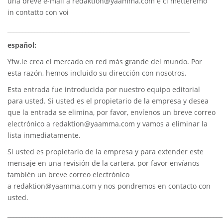
una breve e-mail a
redaktion@yaamma.com
e ci metteremo
in contatto con voi
_____________________________________________________________
español:
Yfw.ie
crea el mercado en red más grande del mundo. Por
esta razón, hemos incluido su dirección con nosotros.
Esta entrada fue introducida por nuestro equipo editorial
para usted. Si usted es el propietario de la empresa y desea
que la entrada se elimina, por favor, envíenos un breve correo
electrónico a
redaktion@yaamma.com
y vamos a eliminar la
lista inmediatamente.
Si usted es propietario de la empresa y para extender este
mensaje en una revisión de la cartera, por favor envíanos
también un breve correo electrónico
a
redaktion@yaamma.com
y nos pondremos en contacto con
usted.
________________________________________________________________________