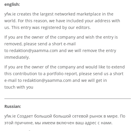
english:
yfw.ie
creates the largest networked marketplace in the
world. For this reason, we have included your address with
us. This entry was registered by our editors.
If you are the owner of the company and wish the entry is
removed, please send a short e-mail
to
redaktion@yaamma.com
and we will remove the entry
immediately.
If you are the owner of the company and would like to extend
this contribution to a portfolio report, please send us a short
e-mail to
redaktion@yaamma.com
and we will get in
touch with you
________________________________________________________________________
Russian:
yfw.ie Создает большой большой сетевой рынок в мире. По
этой причине, мы имеем включен ваш адрес с нами.