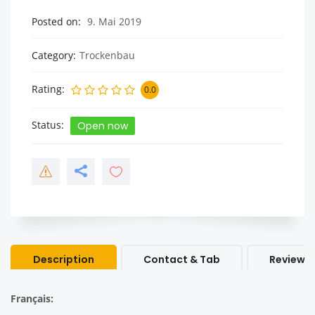
Posted on
9. Mai 2019
Category
Trockenbau
Rating
0.0
Status
Open now
Description
Contact & Tab
Review &
Français: