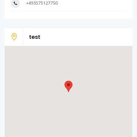
+493575127750
test