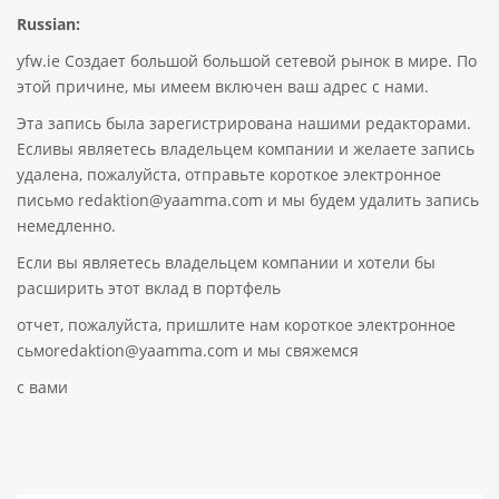
Russian:
yfw.ie Создает большой большой сетевой рынок в мире. По
этой причине, мы имеем включен ваш адрес с нами.
Эта запись была зарегистрирована нашими редакторами.
Есливы являетесь владельцем компании и желаете запись
удалена, пожалуйста, отправьте короткое электронное
письмо redaktion@yaamma.com и мы будем удалить запись
немедленно.
Если вы являетесь владельцем компании и хотели бы
расширить этот вклад в портфель
отчет, пожалуйста, пришлите нам короткое электронное
сьмоredaktion@yaamma.com и мы свяжемся
с вами