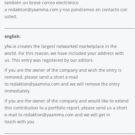
también un breve correo electrónico
a
redaktion@yaamma.com
y nos pondremos en contacto con
usted.
________________________________________________________________________
english:
yfw.ie
creates the largest networked marketplace in the
world. For this reason, we have included your address with
us. This entry was registered by our editors.
If you are the owner of the company and wish the entry is
removed, please send a short e-mail
to
redaktion@yaamma.com
and we will remove the entry
immediately.
If you are the owner of the company and would like to extend
this contribution to a portfolio report, please send us a short
e-mail to
redaktion@yaamma.com
and we will get in
touch with you
________________________________________________________________________