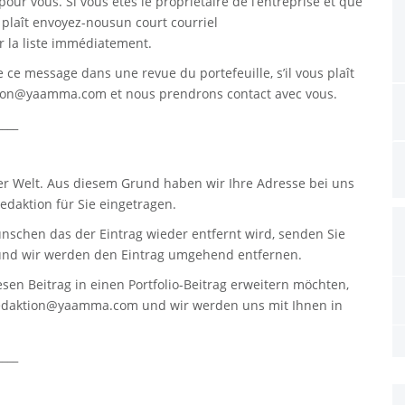
pour vous. Si vous êtes le propriétaire de l’entreprise et que
s plaît envoyez-nousun court courriel
 la liste immédiatement.
re ce message dans une revue du portefeuille, s’il vous plaît
tion@yaamma.com
et nous prendrons contact avec vous.
____
er Welt. Aus diesem Grund haben wir Ihre Adresse bei uns
daktion für Sie eingetragen.
nschen das der Eintrag wieder entfernt wird, senden Sie
nd wir werden den Eintrag umgehend entfernen.
sen Beitrag in einen Portfolio-Beitrag erweitern möchten,
edaktion@yaamma.com
und wir werden uns mit Ihnen in
____