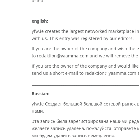
usted.
_________________________________________________________
english:
yfw.ie
creates the largest networked marketplace in
with us. This entry was registered by our editors.
If you are the owner of the company and wish the e
to
redaktion@yaamma.com
and we will remove the 
If you are the owner of the company and would like t
send us a short e-mail to
redaktion@yaamma.com
a
_________________________________________________________
Russian:
yfw.ie Создает большой большой сетевой рынок 
нами.
Эта запись была зарегистрирована нашими реда
желаете запись удалена, пожалуйста, отправьте
мы будем удалить запись немедленно.