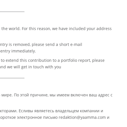
_______________
 the world. For this reason, we have included your address
ntry is removed, please send a short e-mail
entry immediately.
o extend this contribution to a portfolio report, please
nd we will get in touch with you
_______________
в мире. По этой причине, мы имеем включен ваш адрес с
кторами. Есливы являетесь владельцем компании и
 короткое электронное письмо redaktion@yaamma.com и