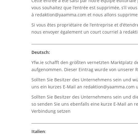
Cette entrée a été saisi par notre équipe éditoriale 
vous souhaitez que l’entrée est supprimée, s’il vou
à
redaktion@yaamma.com
et nous allons supprimer
Si vous êtes propriétaire de l’entreprise et d’étend
nous envoyer également un court courriel à
redak
_________________________________________________________
Deutsch:
Yfw.ie
schafft den größten vernetzten Marktplatz d
aufgenommen. Dieser Eintrag wurde von unserer Re
Sollten Sie Besitzer des Unternehmens sein und wü
uns ein kurzes E-Mail an
redaktion@yaamma.com
u
Sollten Sie Besitzer des Unternehmens sein und die
so senden Sie uns ebenfalls eine kurze E-Mail an
r
Verbindung setzen
_________________________________________________________
Italien
: