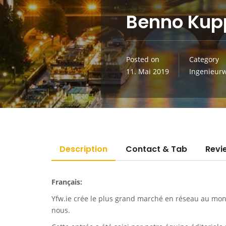
Benno Kup
Posted on
Category
11. Mai 2019
Ingenieur
Description
Contact & Tab
Revi
Français:
Yfw.ie
crée le plus grand marché en réseau au monde
nous.