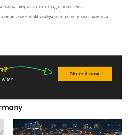
и бы расширить этот вклад в портфель
ктронное сьмоredaktion@yaamma.com и мы свяжемся
n?
Claim it now!
e einer
ermany