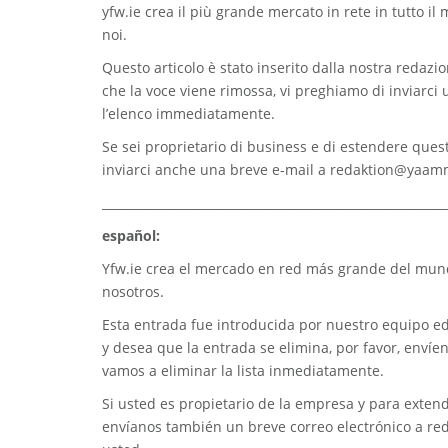
yfw.ie
crea il più grande mercato in rete in tutto il
noi.
Questo articolo è stato inserito dalla nostra redazion
che la voce viene rimossa, vi preghiamo di inviarci
l’elenco immediatamente.
Se sei proprietario di business e di estendere quest
inviarci anche una breve e-mail a
redaktion@yaam
_________________________________________________________
español:
Yfw.ie
crea el mercado en red más grande del mundo
nosotros.
Esta entrada fue introducida por nuestro equipo edi
y desea que la entrada se elimina, por favor, envíe
vamos a eliminar la lista inmediatamente.
Si usted es propietario de la empresa y para extend
envíanos también un breve correo electrónico a
re