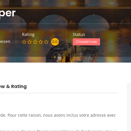
per
Rating
Status
wesen
0.0
Closed now
ew & Rating
. Pour cette raison, nous avons inclus votre adresse avec