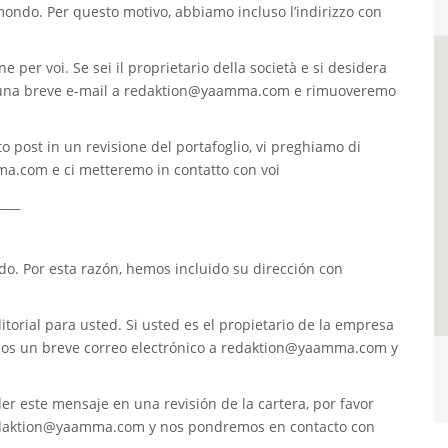
 mondo. Per questo motivo, abbiamo incluso l’indirizzo con
e per voi. Se sei il proprietario della società e si desidera
 una breve e-mail a
redaktion@yaamma.com
e rimuoveremo
o post in un revisione del portafoglio, vi preghiamo di
ma.com
e ci metteremo in contatto con voi
____
. Por esta razón, hemos incluido su dirección con
torial para usted. Si usted es el propietario de la empresa
nos un breve correo electrónico a
redaktion@yaamma.com
y
er este mensaje en una revisión de la cartera, por favor
daktion@yaamma.com
y nos pondremos en contacto con